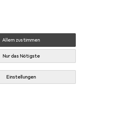
Einstellungen
Kundenkonto
Vergleichslisten
Merklisten
Warenkorb
Anmelden
Allem zustimmen
Nur das Nötigste
Einstellungen