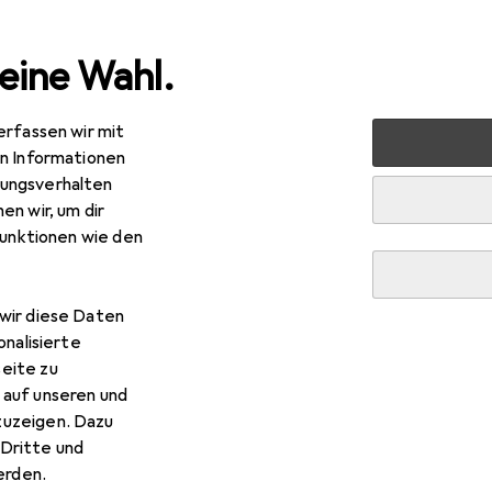
eine Wahl.
erfassen wir mit
lzeug
Basteln
Textiles Basteln
en Informationen
ungsverhalten
teln
en wir, um dir
funktionen wie den
wir diese Daten
onalisierte
eite zu
 auf unseren und
zuzeigen. Dazu
Dritte und
rden.