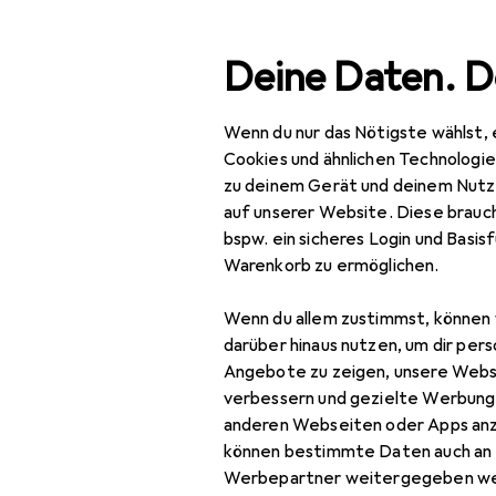
Suche
Deine Daten. D
Wenn du nur das Nötigste wählst, 
Navigation nach Kategorien
Gesamtsortiment
Spie
Gesamtsortiment
Cookies und ähnlichen Technologi
zu deinem Gerät und deinem Nutz
Textiles Bas
Spielzeug
auf unserer Website. Diese brauch
bspw. ein sicheres Login und Basis
Basteln
Warenkorb zu ermöglichen.
Textiles Basteln
Entdecken
Forum
Wenn du allem zustimmst, können 
Applikationen
darüber hinaus nutzen, um dir pers
Angebote zu zeigen, unsere Webs
Garn + Wolle
verbessern und gezielte Werbung
anderen Webseiten oder Apps an
Nadel
können bestimmte Daten auch an 
Nähmaschine
Werbepartner weitergegeben we