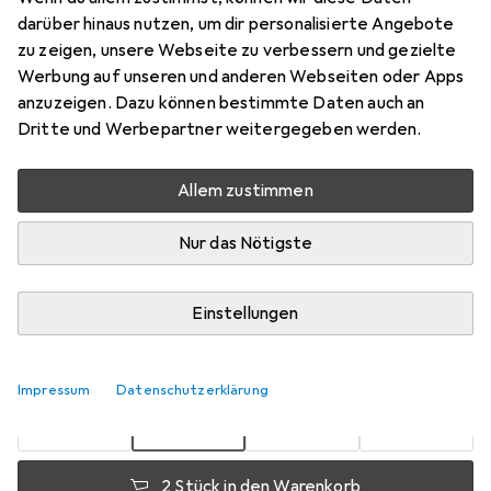
darüber hinaus nutzen, um dir personalisierte Angebote
Preis in EUR inkl. MwSt.
zu zeigen, unsere Webseite zu verbessern und gezielte
Werbung auf unseren und anderen Webseiten oder Apps
Marke
Bewertungen
anzuzeigen. Dazu können bestimmte Daten auch an
Mehr von Creativ
21
Dritte und Werbepartner weitergegeben werden.
Company
Allem zustimmen
Zwischen Fr, 21.8. und Fr, 28.8. geliefert
Nur das Nötigste
Mehr als 10 Stück an Lager beim Lieferanten
Benachrichtigen, wenn schneller verfügbar
Einstellungen
1 Stück
2 Stück
3 Stück
4 Stück
EUR
8,44
EUR
7,28
EUR
6,75
EUR
6,17
pro Stück
Impressum
Datenschutzerklärung
pro Stück
pro Stück
pro Stück
−
27
%
−
14
%
−
20
%
2 Stück in den Warenkorb