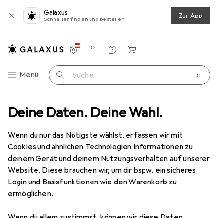
Galaxus
Zur App
Schneller finden und bestellen
Einstellungen
Kundenkonto
Vergleichslisten
Merklisten
Warenkorb
Navigation nach Kategorien
Menü
Suche
astelgrundmaterial
Deine Daten. Deine Wahl.
Bastelperlen
Creativ Company Holzperlen
Wenn du nur das Nötigste wählst, erfassen wir mit
Cookies und ähnlichen Technologien Informationen zu
9 Bilder
deinem Gerät und deinem Nutzungsverhalten auf unserer
Website. Diese brauchen wir, um dir bspw. ein sicheres
MENGENRABATT
Login und Basisfunktionen wie den Warenkorb zu
ermöglichen.
EUR
7,28
Spare
EUR
2,32
Creativ Company
Holzperlen
Wenn du allem zustimmst, können wir diese Daten