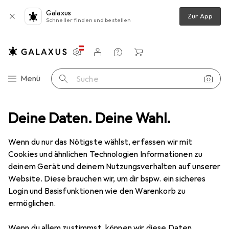
Galaxus
Zur App
Schneller finden und bestellen
Einstellungen
Kundenkonto
Vergleichslisten
Merklisten
Warenkorb
Navigation nach Kategorien
Menü
Suche
ment
Deine Daten. Deine Wahl.
Beauty + Gesundheit
Gesichtspflege
Wimpernserum
Wimpernserum
Wenn du nur das Nötigste wählst, erfassen wir mit
Cookies und ähnlichen Technologien Informationen zu
deinem Gerät und deinem Nutzungsverhalten auf unserer
Produkte
Forum
Website. Diese brauchen wir, um dir bspw. ein sicheres
Login und Basisfunktionen wie den Warenkorb zu
ermöglichen.
Diskussionen in Wimpernserum
Diskussion starten
Wenn du allem zustimmst, können wir diese Daten