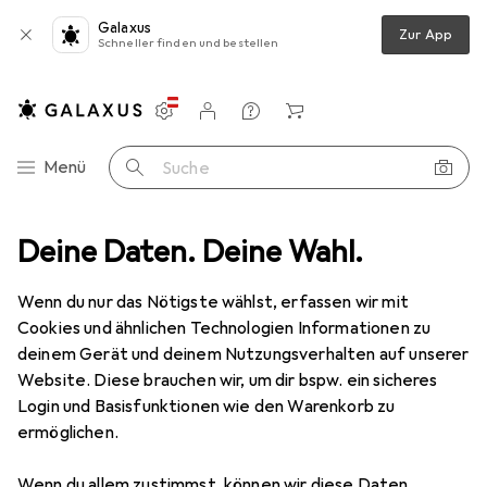
Galaxus
Zur App
Schneller finden und bestellen
Einstellungen
Kundenkonto
Vergleichslisten
Merklisten
Warenkorb
Navigation nach Kategorien
Menü
Suche
tyling
Deine Daten. Deine Wahl.
Haarstyling
Haarfarbe
Wella Koleston Vibrant Reds
Wenn du nur das Nötigste wählst, erfassen wir mit
Cookies und ähnlichen Technologien Informationen zu
23 Bilder
deinem Gerät und deinem Nutzungsverhalten auf unserer
Website. Diese brauchen wir, um dir bspw. ein sicheres
MENGENRABATT
Login und Basisfunktionen wie den Warenkorb zu
ermöglichen.
EUR
10,66
Spare
EUR
2,66
EUR
177,67
/
1l
Wella
Koleston Vibrant Reds
Wenn du allem zustimmst, können wir diese Daten