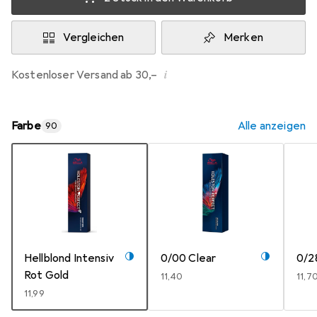
Vergleichen
Merken
i
Kostenloser Versand ab 30,–
Farbe
Alle anzeigen
90
Hellblond Intensiv
0/00 Clear
0/2
Rot Gold
EUR
11,40
EUR
11,7
EUR
11,99