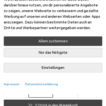
darüber hinaus nutzen, um dir personalisierte Angebote
Hellblond Intensiv Rot Gold
zu zeigen, unsere Webseite zu verbessern und gezielte
Preis in EUR inkl. MwSt.
Werbung auf unseren und anderen Webseiten oder Apps
anzuzeigen. Dazu können bestimmte Daten auch an
Marke
Bewertungen
Dritte und Werbepartner weitergegeben werden.
Mehr von Wella
125
Allem zustimmen
Zwischen Fr, 21.8. und Mi, 26.8. geliefert
Nur das Nötigste
Mehr als 10 Stück an Lager beim Lieferanten
Benachrichtigen, wenn schneller verfügbar
Einstellungen
1 Stück
2 Stück
3 Stück
4 Stück
EUR
11,99
EUR
10,66
EUR
10,05
EUR
10,–
pro Stück
Impressum
Datenschutzerklärung
pro Stück
pro Stück
pro Stück
−
17
%
−
11
%
−
16
%
2 Stück in den Warenkorb