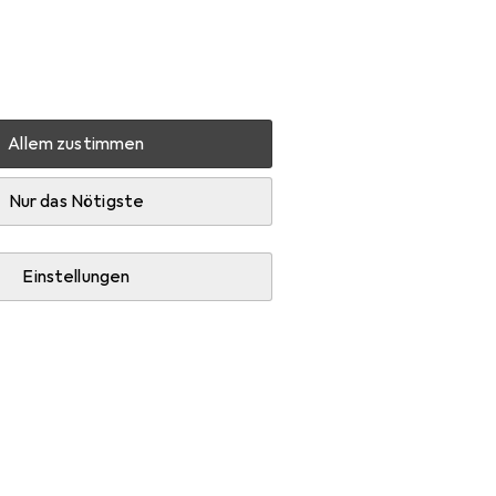
Einstellungen
Kundenkonto
Vergleichslisten
Merklisten
Warenkorb
Anmelden
Allem zustimmen
ygiene
Binden
Nur das Nötigste
Einstellungen