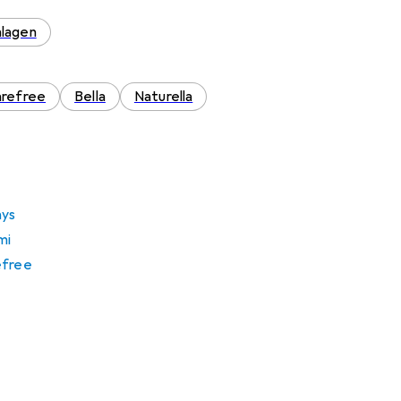
nlagen
refree
Bella
Naturella
ays
mi
efree