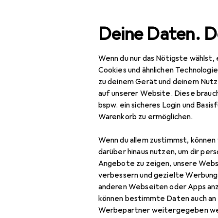
Suche
Deine Daten. D
Wenn du nur das Nötigste wählst, 
Navigation nach Kategorien
Gesamtsortiment
Bea
Gesamtsortiment
Cookies und ähnlichen Technologi
zu deinem Gerät und deinem Nutz
Binden
Beauty +
auf unserer Website. Diese brauch
Gesundheit
bspw. ein sicheres Login und Basis
Warenkorb zu ermöglichen.
Gesundheit
Produkte
Forum
Wenn du allem zustimmst, können 
Hygieneartikel
darüber hinaus nutzen, um dir pers
Intimhygiene
Angebote zu zeigen, unsere Webs
verbessern und gezielte Werbung
Beckenbodentrainer
anderen Webseiten oder Apps an
können bestimmte Daten auch an 
Binden
Werbepartner weitergegeben we