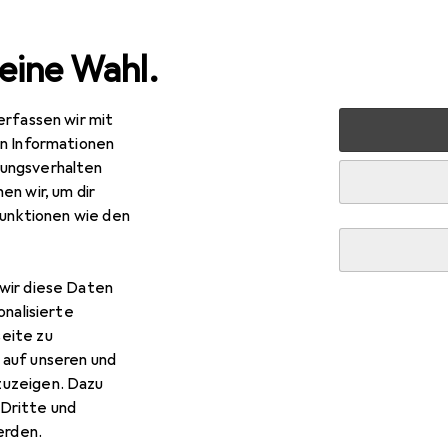
eine Wahl.
erfassen wir mit
uty + Gesundheit
Gesundheit
Hygieneartikel
Intimh
en Informationen
ungsverhalten
en wir, um dir
funktionen wie den
wir diese Daten
onalisierte
eite zu
 auf unseren und
zuzeigen. Dazu
Dritte und
rden.