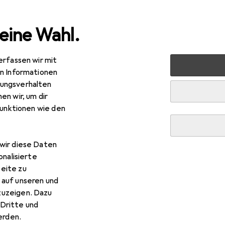
eine Wahl.
erfassen wir mit
uty + Gesundheit
Gesundheit
Therapiegeräte
Wärm
en Informationen
ungsverhalten
pe
· Rotlichtlampe
en wir, um dir
funktionen wie den
wir diese Daten
onalisierte
eite zu
 auf unseren und
zuzeigen. Dazu
Dritte und
rden.