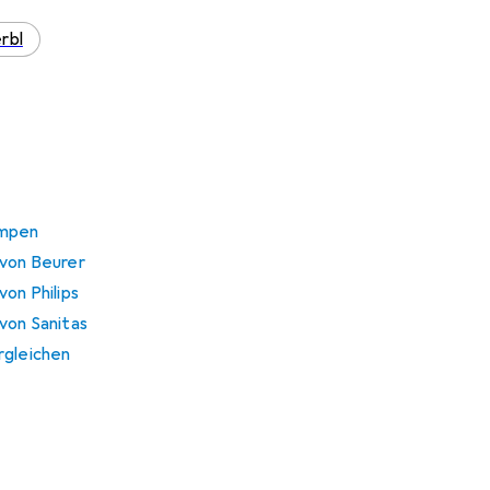
rbl
ampen
 von Beurer
von Philips
von Sanitas
rgleichen