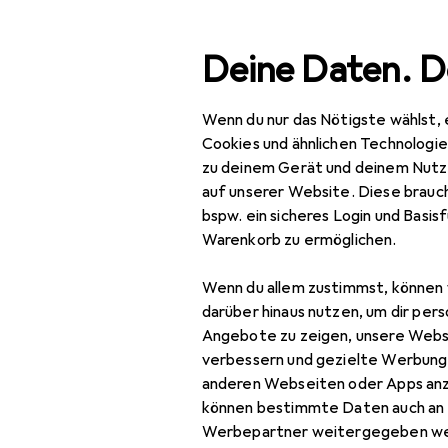
Suche
Deine Daten. D
Wenn du nur das Nötigste wählst, 
Navigation nach Kategorien
Gesamtsortiment
Bea
Gesamtsortiment
Cookies und ähnlichen Technologi
zu deinem Gerät und deinem Nutz
Infrarotlam
Beauty +
auf unserer Website. Diese brauch
Gesundheit
bspw. ein sicheres Login und Basis
Warenkorb zu ermöglichen.
Gesundheit
Produkte
Forum
Wenn du allem zustimmst, können 
Therapiegeräte
darüber hinaus nutzen, um dir pers
Wärmetherapie
Angebote zu zeigen, unsere Webs
verbessern und gezielte Werbung
Bettflasche
anderen Webseiten oder Apps an
können bestimmte Daten auch an 
Handwärmer +
Werbepartner weitergegeben we
Fusswärmer