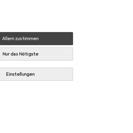
Einstellungen
Kundenkonto
Vergleichslisten
Merklisten
Warenkorb
Anmelden
Allem zustimmen
etherapie
Infrarotlampe
Nur das Nötigste
Einstellungen