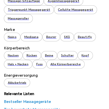
Massage-Sitzauflage
Augenmassagegerät
Triggerpunkt Massagegerät
Cellulite Massagegerät
Massageroller
Marke
Naipo
Medisana
Beurer
SKG
Beautifly
Körperbereich
Nacken
Rücken
Beine
Schulter
Kopf
Hals + Nacken
Fuss
Alle Körperbereiche
Energieversorgung
Akkubetrieb
Relevante Listen
Bestseller Massagegeräte