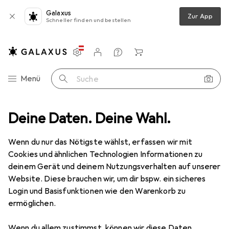
Galaxus
Zur App
Schneller finden und bestellen
Einstellungen
Kundenkonto
Vergleichslisten
Merklisten
Warenkorb
Navigation nach Kategorien
Menü
Suche
Beauty + Gesundheit
Deine Daten. Deine Wahl.
Gesundheit
Massage
Massagegerät
Massagegerät
Wenn du nur das Nötigste wählst, erfassen wir mit
Cookies und ähnlichen Technologien Informationen zu
deinem Gerät und deinem Nutzungsverhalten auf unserer
Produkte
Forum
Website. Diese brauchen wir, um dir bspw. ein sicheres
Login und Basisfunktionen wie den Warenkorb zu
ermöglichen.
Wenn du allem zustimmst, können wir diese Daten