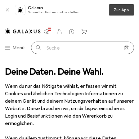
Galaxus
Zur App
Schneller finden und bestellen
Einstellungen
Kundenkonto
Vergleichslisten
Merklisten
Warenkorb
Navigation nach Kategorien
Menü
Suche
ent
Deine Daten. Deine Wahl.
Beauty + Gesundheit
Gesichtspflege
Wattestäbchen
Wattestäbchen
· Ohrenstäbchen
Wenn du nur das Nötigste wählst, erfassen wir mit
Cookies und ähnlichen Technologien Informationen zu
deinem Gerät und deinem Nutzungsverhalten auf unserer
Produkte
Forum
Website. Diese brauchen wir, um dir bspw. ein sicheres
Login und Basisfunktionen wie den Warenkorb zu
ermöglichen.
Wenn du allem zustimmst, können wir diese Daten