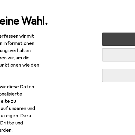
eine Wahl.
erfassen wir mit
uty + Gesundheit
Zahnpflege
Zubehör Zahnpflege
en Informationen
ungsverhalten
hnpflege
en wir, um dir
funktionen wie den
wir diese Daten
onalisierte
eite zu
 auf unseren und
zuzeigen. Dazu
Dritte und
rden.