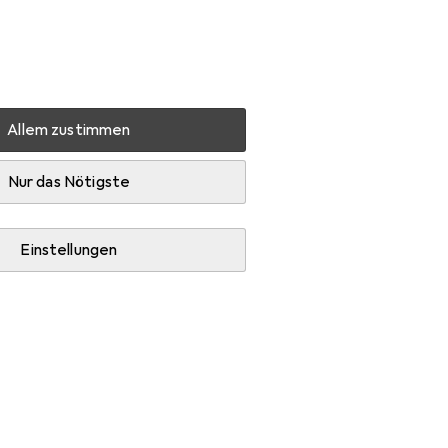
Einstellungen
Kundenkonto
Vergleichslisten
Merklisten
Warenkorb
Anmelden
Allem zustimmen
Nur das Nötigste
Einstellungen