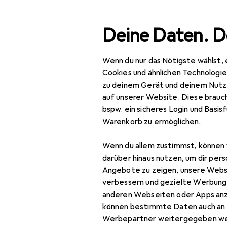
Suche
Deine Daten. D
Wenn du nur das Nötigste wählst, 
Navigation nach Kategorien
Gesamtsortiment
Bea
Gesamtsortiment
Cookies und ähnlichen Technologi
zu deinem Gerät und deinem Nutz
Zubehör Za
Beauty +
auf unserer Website. Diese brauch
Gesundheit
bspw. ein sicheres Login und Basis
Warenkorb zu ermöglichen.
Zahnpflege
Produkte
Forum
Bleaching
Wenn du allem zustimmst, können 
darüber hinaus nutzen, um dir pers
Elektrische
Angebote zu zeigen, unsere Webs
Zahnbürste
verbessern und gezielte Werbung
anderen Webseiten oder Apps an
Handzahnbürste
können bestimmte Daten auch an 
Werbepartner weitergegeben we
Interdentalbürste