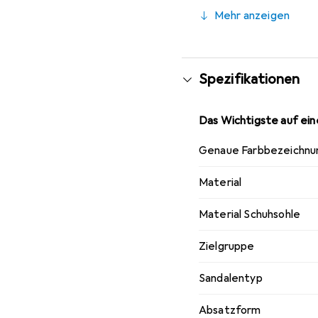
Birkenstock-Schuhen, d
Mehr anzeigen
optimal bei der natürl
der Fuss und die Beinmu
Wohlbefinden steigert.
Birkenstock-Schuhen.
Spezifikationen
Das Wichtigste auf eine
Genaue Farbbezeichnu
Material
Material Schuhsohle
Zielgruppe
Sandalentyp
Absatzform