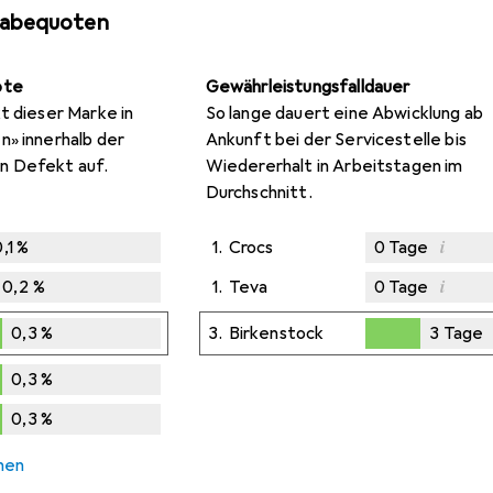
gabequoten
ote
Gewährleistungsfalldauer
t dieser Marke in
So lange dauert eine Abwicklung ab
n» innerhalb der
Ankunft bei der Servicestelle bis
n Defekt auf.
Wiedererhalt in Arbeitstagen im
Durchschnitt.
i
,1
%
1.
Crocs
0
Tage
i
0,2
%
1.
Teva
0
Tage
0,3
%
3.
Birkenstock
3
Tage
3
Tage
0,3
%
0,3
%
chen