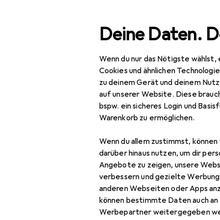
Suche
Deine Daten. D
Wenn du nur das Nötigste wählst, 
Navigation nach Kategorien
Gesamtsortiment
Mod
Gesamtsortiment
Cookies und ähnlichen Technologi
zu deinem Gerät und deinem Nutz
Mode
auf unserer Website. Diese brauch
bspw. ein sicheres Login und Basis
Alles in Mode
Warenkorb zu ermöglichen.
Schuhe
Wenn du allem zustimmst, können 
Ballerinas
darüber hinaus nutzen, um dir pers
Angebote zu zeigen, unsere Webs
Boots + Stiefel
verbessern und gezielte Werbung
anderen Webseiten oder Apps an
Espadrilles
können bestimmte Daten auch an 
Flip-Flops
Werbepartner weitergegeben we