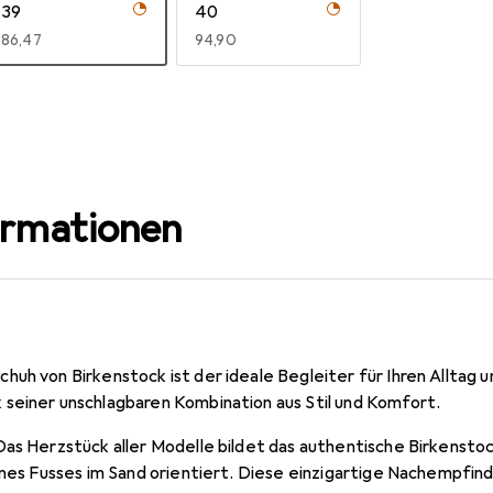
39
40
EUR
86,47
EUR
94,90
ormationen
huh von Birkenstock ist der ideale Begleiter für Ihren Alltag
seiner unschlagbaren Kombination aus Stil und Komfort.
as Herzstück aller Modelle bildet das authentische Birkenstoc
ines Fusses im Sand orientiert. Diese einzigartige Nachempfin