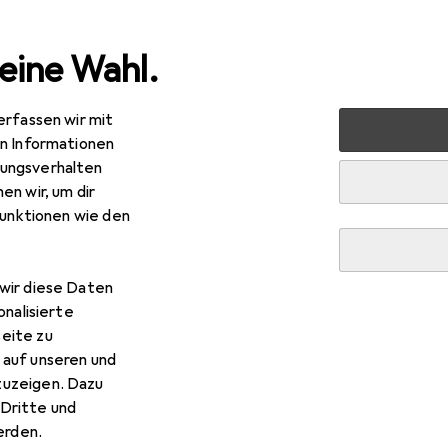
eine Wahl.
erfassen wir mit
e
Alles in Mode
Schuhe
Sandalen
Birkenstock Ari
en Informationen
ungsverhalten
en wir, um dir
funktionen wie den
wir diese Daten
onalisierte
eite zu
 auf unseren und
zuzeigen. Dazu
Dritte und
rden.