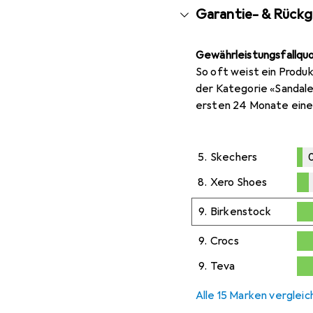
Garantie- & Rück
Gewährleistungsfallqu
So oft weist ein Produk
der Kategorie «Sandale
ersten 24 Monate eine
5.
Skechers
0
0,1
%
8.
Xero Shoes
0,2
%
9.
Birkenstock
0,3
%
9.
Crocs
0,3
%
9.
Teva
0,3
%
Alle 15 Marken verglei