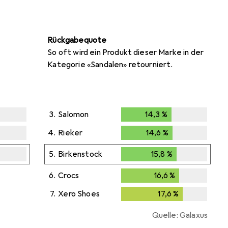
Rückgabequote
So oft wird ein Produkt dieser Marke in der
Kategorie «Sandalen» retourniert.
3.
Salomon
14,3
%
14,3
%
4.
Rieker
14,6
%
14,6
%
5.
Birkenstock
15,8
%
15,8
%
6.
Crocs
16,6
%
16,6
%
7.
Xero Shoes
17,6
%
17,6
%
Quelle: Galaxus