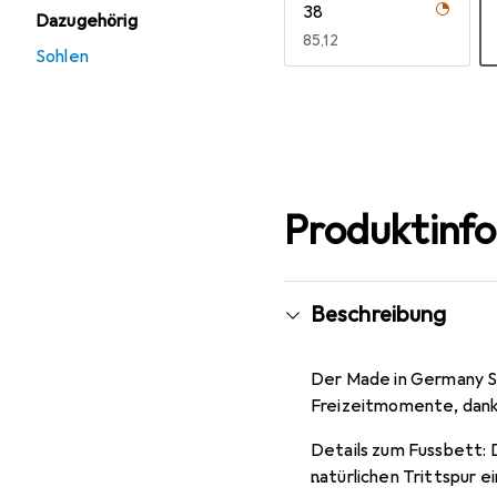
38
Dazugehörig
EUR
85,12
Sohlen
Mehr anzeigen
Produktinf
Beschreibung
Der Made in Germany Sc
Freizeitmomente, dank 
Details zum Fussbett: D
natürlichen Trittspur e