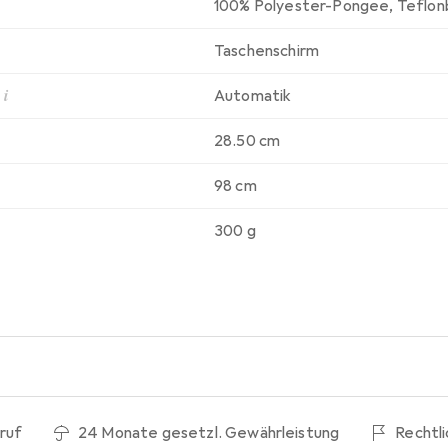
100% Polyester-Pongee
,
Teflon
Taschenschirm
i
Automatik
28.50 cm
98 cm
300 g
ruf
24 Monate gesetzl. Gewährleistung
Rechtl