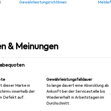
t
Gewährleistungsrichtlinien
Meldef
n & Meinungen
gabequoten
ote
Gewährleistungsfalldauer
t dieser Marke in
So lange dauert eine Abwicklung ab
hirm» innerhalb der
Ankunft bei der Servicestelle bis
n Defekt auf.
Wiedererhalt in Arbeitstagen im
Durchschnitt.