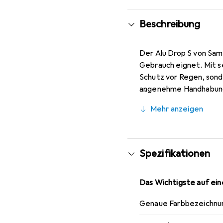
Beschreibung
Der Alu Drop S von Sams
Gebrauch eignet. Mit s
Schutz vor Regen, sond
angenehme Handhabung 
und Schliessfunktion is
Mehr anzeigen
plötzliche Wetterände
Lebensdauer und eine an
auch bei wechselhafte
Spezifikationen
Das Wichtigste auf eine
Genaue Farbbezeichnu