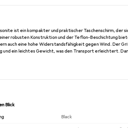
onite ist ein kompakter und praktischer Taschenschirm, der sic
einer robusten Konstruktion und der Teflon-Beschichtung biete
ern auch eine hohe Widerstandsfähigkeit gegen Wind. Der Grif
und ein leichtes Gewicht, was den Transport erleichtert. Da
t der Alu Drop S besonders benutzerfreundlich und ermöglicht e
rungen. Die Verwendung von hochwertigem Polyester-Pongee 
sprechende Optik. Dieser Taschenschirm ist somit eine zuverlä
m Wetter nicht auf Mobilität verzichten möchten.
n Blick
ng
Black