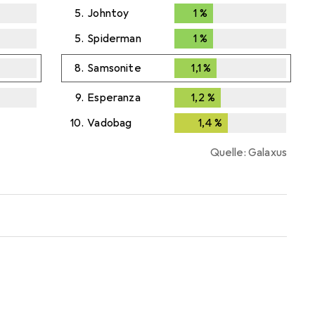
5.
Johntoy
1
%
1
%
5.
Spiderman
1
%
1
%
8.
Samsonite
1,1
%
1,1
%
9.
Esperanza
1,2
%
1,2
%
10.
Vadobag
1,4
%
1,4
%
Quelle: Galaxus