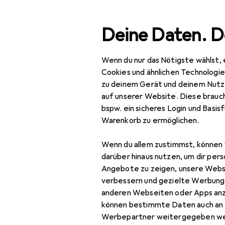
Suche
Deine Daten. D
Wenn du nur das Nötigste wählst, 
Navigation nach Kategorien
Gesamtsortiment
Mod
Gesamtsortiment
Cookies und ähnlichen Technologi
zu deinem Gerät und deinem Nutz
Mode
auf unserer Website. Diese brauch
bspw. ein sicheres Login und Basis
Damen
Warenkorb zu ermöglichen.
Accessoires
Wenn du allem zustimmst, können 
Gürtel
darüber hinaus nutzen, um dir pers
Angebote zu zeigen, unsere Webs
Handschuhe
verbessern und gezielte Werbung
anderen Webseiten oder Apps an
Hüte + Caps
können bestimmte Daten auch an 
Portemonnaie
Werbepartner weitergegeben we