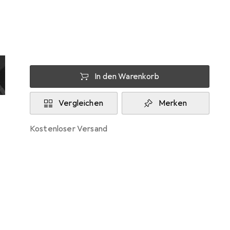
Zwischen Do, 20.8. und Di, 25.8. geliefert
Mehr als 10 Stück an Lager beim Lieferanten
Benachrichtigen, wenn schneller verfügbar
In den Warenkorb
Vergleichen
Merken
kostenloser Versand