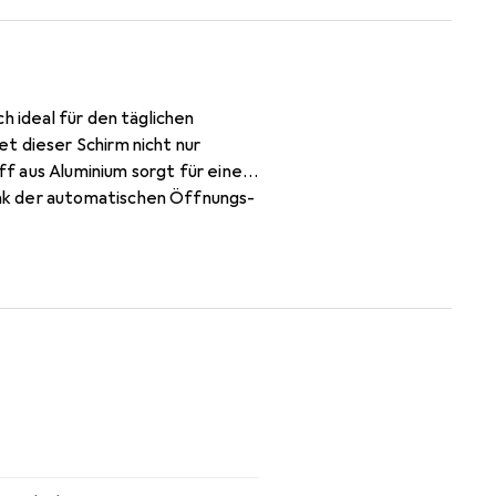
h ideal für den täglichen
t dieser Schirm nicht nur
f aus Aluminium sorgt für eine
nk der automatischen Öffnungs-
in schnelles Reagieren auf
garantiert zudem eine lange
ssige Begleitung für alle, die