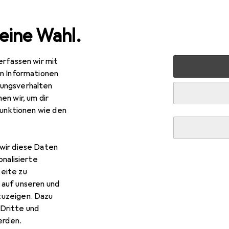
eine Wahl.
erfassen wir mit
e
Damen
Accessoires
Regenschirm
Samsonite Al
en Informationen
ungsverhalten
en wir, um dir
funktionen wie den
wir diese Daten
onalisierte
eite zu
 auf unseren und
zuzeigen. Dazu
Dritte und
rden.