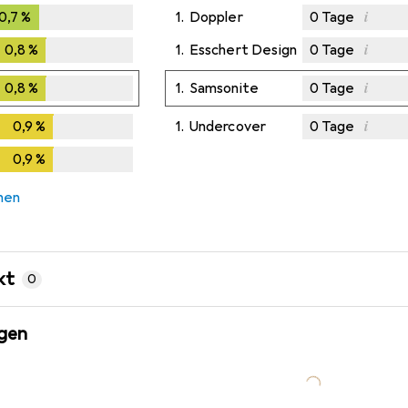
i
0,7
%
0,7
%
1.
Doppler
0
Tage
i
0,8
%
0,8
%
1.
Esschert Design
0
Tage
i
0,8
%
0,8
%
1.
Samsonite
0
Tage
i
0,9
%
0,9
%
1.
Undercover
0
Tage
0,9
%
0,9
%
chen
kt
0
gen