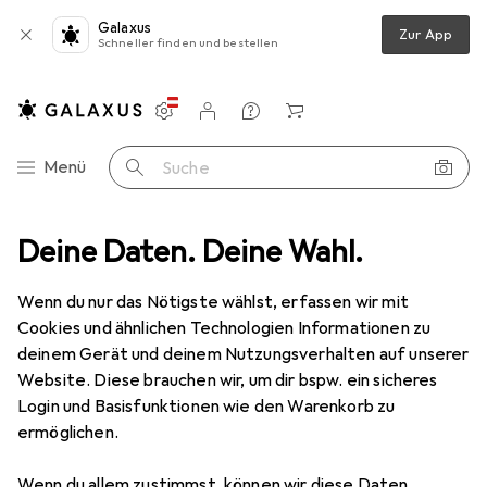
Galaxus
Zur App
Schneller finden und bestellen
Einstellungen
Kundenkonto
Vergleichslisten
Merklisten
Warenkorb
Navigation nach Kategorien
Menü
Suche
Deine Daten. Deine Wahl.
Regenschirm
Vadobag Lustiger Regenschirm Regentage Löwe
Wenn du nur das Nötigste wählst, erfassen wir mit
Cookies und ähnlichen Technologien Informationen zu
4 Bilder
deinem Gerät und deinem Nutzungsverhalten auf unserer
Website. Diese brauchen wir, um dir bspw. ein sicheres
MENGENRABATT
Login und Basisfunktionen wie den Warenkorb zu
ermöglichen.
EUR
12,90
Vadobag
Lustiger Regenschirm
Wenn du allem zustimmst, können wir diese Daten