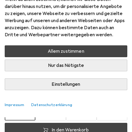
Regentage Löwe
darüber hinaus nutzen, um dir personalisierte Angebote
zu zeigen, unsere Webseite zu verbessern und gezielte
Preis in EUR inkl. MwSt.
Werbung auf unseren und anderen Webseiten oder Apps
anzuzeigen. Dazu können bestimmte Daten auch an
Dritte und Werbepartner weitergegeben werden.
Bewertungen
Allem zustimmen
Zwischen Di, 18.8. und Do, 20.8. geliefert
Nur das Nötigste
Nur 4 Stück an Lager beim Lieferanten
Benachrichtigen, wenn schneller verfügbar
Einstellungen
1 Stück
2 Stück
3 Stück
4 Stück
EUR
12,90
EUR
11,10
EUR
10,27
EUR
9,37
Impressum
Datenschutzerklärung
pro Stück
pro Stück
pro Stück
pro Stück
−
14
%
−
20
%
−
27
%
In den Warenkorb