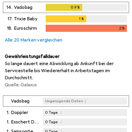
14.
Vadobag
0,9
%
0,9
%
17.
Trixie Baby
1
%
1
%
18.
Euroschirm
2
%
2
%
Alle 20 Marken vergleichen
Gewährleistungsfalldauer
So lange dauert eine Abwicklung ab Ankunft bei der
Servicestelle bis Wiedererhalt in Arbeitstagen im
Durchschnitt.
Quelle: Galaxus
i
Vadobag
Ungenügende Daten
1.
Doppler
i
0
Tage
1.
Esschert Design
i
0
Tage
1.
Samsonite
i
0
Tage