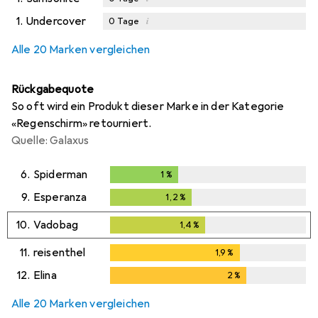
1.
Undercover
i
0
Tage
Alle 20 Marken vergleichen
Rückgabequote
So oft wird ein Produkt dieser Marke in der Kategorie
«Regenschirm» retourniert.
Quelle: Galaxus
6.
Spiderman
1
%
1
%
9.
Esperanza
1,2
%
1,2
%
10.
Vadobag
1,4
%
1,4
%
11.
reisenthel
1,9
%
1,9
%
12.
Elina
2
%
2
%
Alle 20 Marken vergleichen