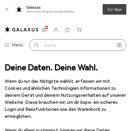
Galaxus
Zur App
Schneller finden und bestellen
Einstellungen
Kundenkonto
Vergleichslisten
Merklisten
Warenkorb
Navigation nach Kategorien
Menü
Suche
ng + VR
Deine Daten. Deine Wahl.
Games
Game
Bethesda The Elder Scrolls V: Skyrim
Wenn du nur das Nötigste wählst, erfassen wir mit
Cookies und ähnlichen Technologien Informationen zu
deinem Gerät und deinem Nutzungsverhalten auf unserer
31 Bilder
1 Video
Website. Diese brauchen wir, um dir bspw. ein sicheres
EUR
53,90
Login und Basisfunktionen wie den Warenkorb zu
ermöglichen.
Bethesda
The Elder Scrolls V: Skyrim
Switch, Multilingual
Wenn du allem zustimmst, können wir diese Daten