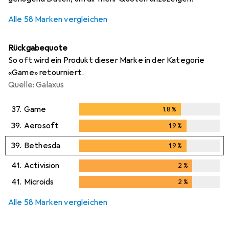
Alle 58 Marken vergleichen
Rückgabequote
So oft wird ein Produkt dieser Marke in der Kategorie
«Game» retourniert.
Quelle: Galaxus
37.
Game
1,8
%
1,8
%
39.
Aerosoft
1,9
%
1,9
%
39.
Bethesda
1,9
%
1,9
%
41.
Activision
2
%
2
%
41.
Microids
2
%
2
%
Alle 58 Marken vergleichen