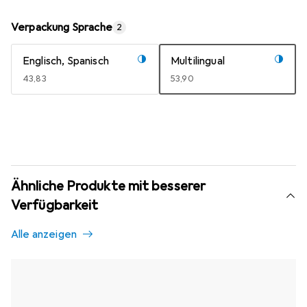
Verpackung Sprache
2
Englisch, Spanisch
Multilingual
EUR
43,83
EUR
53,90
Ähnliche Produkte mit besserer
Verfügbarkeit
Alle anzeigen