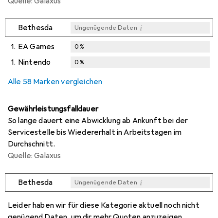
Quelle: Galaxus
i
Bethesda
Ungenügende Daten
1.
EA Games
0
%
1.
Nintendo
0
%
i
i
Ungenügende Daten
Ungenügende Daten
Alle 58 Marken vergleichen
Gewährleistungsfalldauer
So lange dauert eine Abwicklung ab Ankunft bei der
Servicestelle bis Wiedererhalt in Arbeitstagen im
Durchschnitt.
Quelle: Galaxus
i
Bethesda
Ungenügende Daten
i
i
i
i
Ungenügende Daten
Ungenügende Daten
Ungenügende Daten
Ungenügende Daten
Leider haben wir für diese Kategorie aktuell noch nicht
genügend Daten, um dir mehr Quoten anzuzeigen.