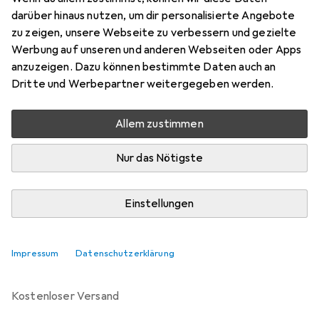
darüber hinaus nutzen, um dir personalisierte Angebote
Preis in EUR inkl. MwSt.
zu zeigen, unsere Webseite zu verbessern und gezielte
Werbung auf unseren und anderen Webseiten oder Apps
Marke
Bewertungen
anzuzeigen. Dazu können bestimmte Daten auch an
Mehr von Bethesda
19
Dritte und Werbepartner weitergegeben werden.
Allem zustimmen
Zwischen Mi, 19.8. und Fr, 21.8. geliefert
Mehr als 10 Stück an Lager beim Lieferanten
Nur das Nötigste
Benachrichtigen, wenn schneller verfügbar
Einstellungen
In den Warenkorb
Impressum
Datenschutzerklärung
Vergleichen
Merken
kostenloser Versand