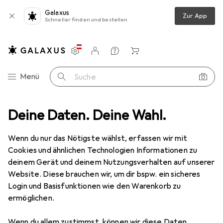
Galaxus
Zur App
Schneller finden und bestellen
Einstellungen
Kundenkonto
Vergleichslisten
Merklisten
Warenkorb
Navigation nach Kategorien
Menü
Suche
otebook Zubehör
Deine Daten. Deine Wahl.
Notebook Stromversorgung
Notebook Akku
Notebook Akku
· Laptop Akku
Wenn du nur das Nötigste wählst, erfassen wir mit
Cookies und ähnlichen Technologien Informationen zu
deinem Gerät und deinem Nutzungsverhalten auf unserer
Produkte
Forum
Website. Diese brauchen wir, um dir bspw. ein sicheres
Login und Basisfunktionen wie den Warenkorb zu
ermöglichen.
Wenn du allem zustimmst, können wir diese Daten