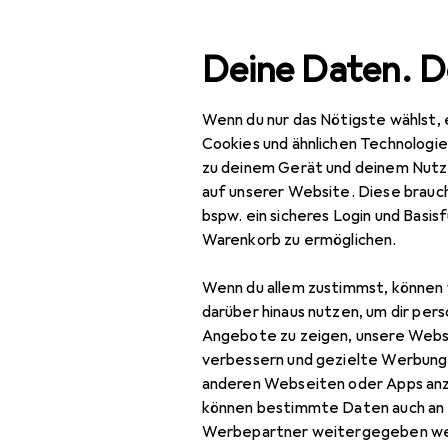
Suche
Deine Daten. D
Wenn du nur das Nötigste wählst, 
Navigation nach Kategorien
Gesamtsortiment
IT +
Gesamtsortiment
Cookies und ähnlichen Technologi
zu deinem Gerät und deinem Nutz
Speicherkar
IT + Multimedia
auf unserer Website. Diese brauch
bspw. ein sicheres Login und Basis
Peripherie
Warenkorb zu ermöglichen.
Speicher
Produkte
Forum
Wenn du allem zustimmst, können 
Backup Lösungen
darüber hinaus nutzen, um dir pers
Angebote zu zeigen, unsere Webs
Externe Festplatte
verbessern und gezielte Werbung
anderen Webseiten oder Apps an
Externe SSD
können bestimmte Daten auch an 
NAS
Werbepartner weitergegeben we