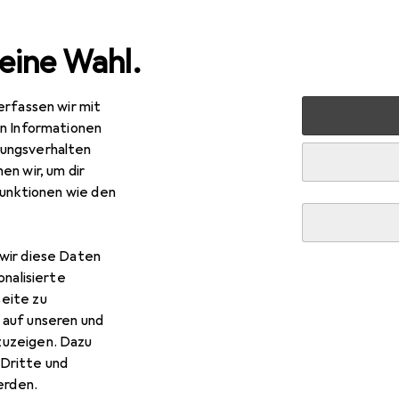
eine Wahl.
erfassen wir mit
 Multimedia
Peripherie
Speicher
Speicherkarte
en Informationen
ungsverhalten
te
· SD Karte
en wir, um dir
funktionen wie den
wir diese Daten
onalisierte
eite zu
 auf unseren und
zuzeigen. Dazu
Dritte und
rden.