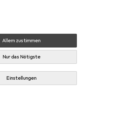
Einstellungen
Kundenkonto
Vergleichslisten
Merklisten
Warenkorb
Anmelden
Allem zustimmen
Nur das Nötigste
Einstellungen