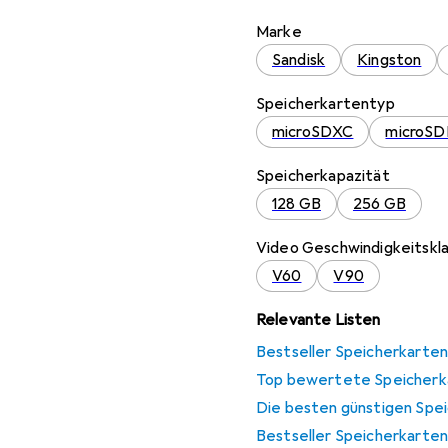
Marke
Sandisk
Kingston
Speicherkartentyp
microSDXC
microS
Speicherkapazität
128 GB
256 GB
Video Geschwindigkeitskl
V60
V90
Relevante Listen
Bestseller Speicherkarten
Top bewertete Speicherk
Die besten günstigen Spe
Bestseller Speicherkarten