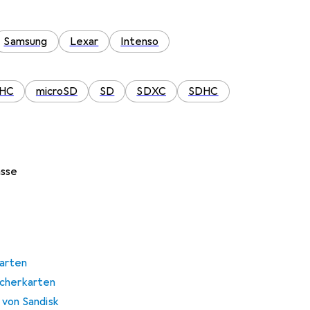
Samsung
Lexar
Intenso
DHC
microSD
SD
SDXC
SDHC
asse
arten
icherkarten
 von Sandisk