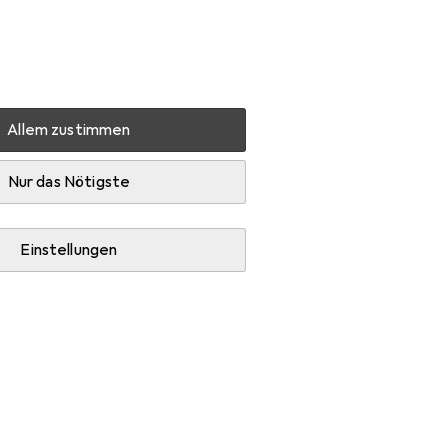
Einstellungen
Kundenkonto
Vergleichslisten
Merklisten
Warenkorb
Anmelden
Allem zustimmen
Nur das Nötigste
Einstellungen