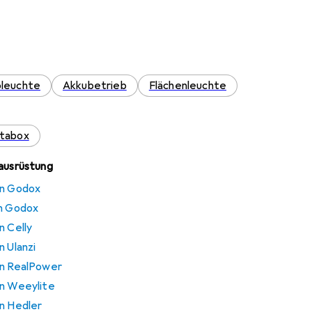
oleuchte
Akkubetrieb
Flächenleuchte
tabox
oausrüstung
on Godox
on Godox
n Celly
n Ulanzi
on RealPower
on Weeylite
on Hedler