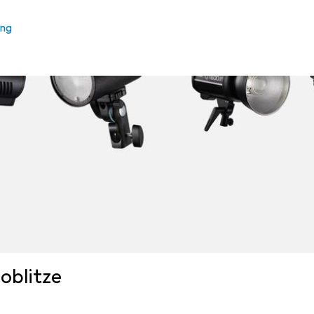
ung
ioblitze