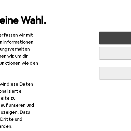
eine Wahl.
erfassen wir mit
 Multimedia
Foto + Video
Studioausrüstung
en Informationen
ungsverhalten
üstung
en wir, um dir
funktionen wie den
wir diese Daten
onalisierte
eite zu
 auf unseren und
zuzeigen. Dazu
Dritte und
rden.