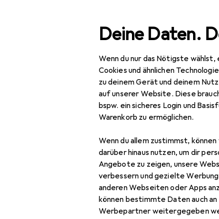
Suche
Deine Daten. D
Wenn du nur das Nötigste wählst, 
Navigation nach Kategorien
Gesamtsortiment
IT +
Gesamtsortiment
Cookies und ähnlichen Technologi
zu deinem Gerät und deinem Nutz
Studioausr
IT + Multimedia
auf unserer Website. Diese brauch
bspw. ein sicheres Login und Basis
Foto + Video
Warenkorb zu ermöglichen.
Studioausrüstung
Entdecken
Forum
Wenn du allem zustimmst, können 
Dauerlicht
darüber hinaus nutzen, um dir pers
Bestseller
Angebote zu zeigen, unsere Webs
Hintergrundsystem
verbessern und gezielte Werbung
anderen Webseiten oder Apps an
Lampenstativ
können bestimmte Daten auch an 
Softbox + Reflektor
Werbepartner weitergegeben we