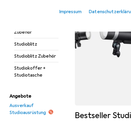
Softbox + Reflektor
Impressum
Datenschutzerklär
Zubehör
Studioausrüstung
Zubehör
Studioblitz
Studioblitz Zubehör
Studiokoffer +
Studiotasche
Angebote
Ausverkauf
Studioausrüstung
Bestseller Stud