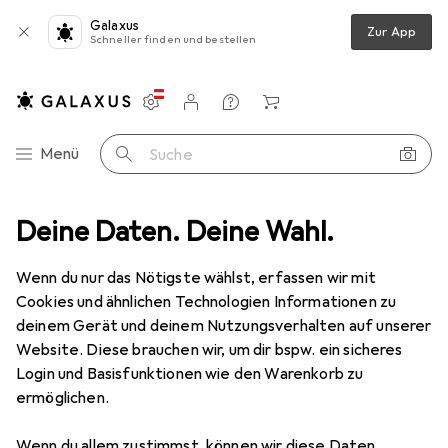
Galaxus
Zur App
Schneller finden und bestellen
Einstellungen
Kundenkonto
Vergleichslisten
Merklisten
Warenkorb
Navigation nach Kategorien
Menü
Suche
ortiment
Deine Daten. Deine Wahl.
IT + Multimedia
PC Komponenten
Wasserkühlung
Wasserkühlung
Wenn du nur das Nötigste wählst, erfassen wir mit
Cookies und ähnlichen Technologien Informationen zu
deinem Gerät und deinem Nutzungsverhalten auf unserer
Entdecken
Forum
Website. Diese brauchen wir, um dir bspw. ein sicheres
Login und Basisfunktionen wie den Warenkorb zu
Hintergrund
ermöglichen.
Wenn du allem zustimmst, können wir diese Daten