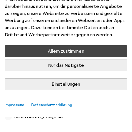
darüber hinaus nutzen, um dir personalisierte Angebote
zu zeigen, unsere Webseite zu verbessern und gezielte
Werbung auf unseren und anderen Webseiten oder Apps
anzuzeigen. Dazu können bestimmte Daten auch an
Dritte und Werbepartner weitergegeben werden.
Allem zustimmen
Nur das Nötigste
Einstellungen
Meine Zeit mit Custom-
Wasserkühlungen ist vorbei – und ich
vermisse sie (noch) nicht
Impressum
Datenschutzerklärung
Kevin Hofer
110 Likes
110
58 Kommentare
58