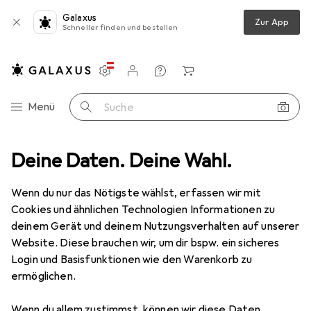
Galaxus
Zur App
Schneller finden und bestellen
Einstellungen
Kundenkonto
Vergleichslisten
Merklisten
Warenkorb
Navigation nach Kategorien
Menü
Suche
IT + Multimedia
Deine Daten. Deine Wahl.
Audio
Instrumente
Zubehör Instrumente
Zubehör Instrumente
Wenn du nur das Nötigste wählst, erfassen wir mit
Cookies und ähnlichen Technologien Informationen zu
deinem Gerät und deinem Nutzungsverhalten auf unserer
Entdecken
Forum
Website. Diese brauchen wir, um dir bspw. ein sicheres
Login und Basisfunktionen wie den Warenkorb zu
Bestseller
ermöglichen.
Wenn du allem zustimmst, können wir diese Daten