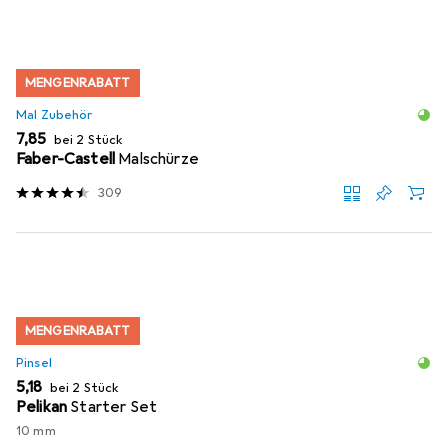
MENGENRABATT
Mal Zubehör
EUR
7,85
bei 2 Stück
Faber-Castell
Malschürze
309
MENGENRABATT
Pinsel
EUR
5,18
bei 2 Stück
Pelikan
Starter Set
10 mm