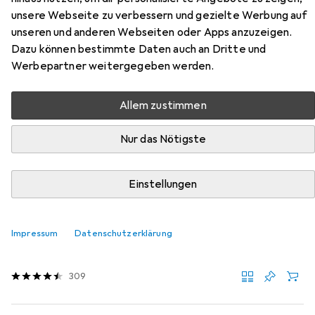
unsere Webseite zu verbessern und gezielte Werbung auf
Foam Clay
unseren und anderen Webseiten oder Apps anzuzeigen.
Dazu können bestimmte Daten auch an Dritte und
Hier findest du passendes Zubehör zum Produkt Creativ
Werbepartner weitergegeben werden.
Company Foam Clay aus den Kategorien Mal Zubehör und
Pinsel.
Allem zustimmen
Relevanz
Produktliste
Nur das Nötigste
Einstellungen
MENGENRABATT
Mal Zubehör
Impressum
Datenschutzerklärung
EUR
8,75
bei 2 Stück
Faber-Castell
Malschürze
309