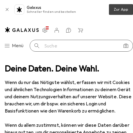
Galaxus
Zur App
Schneller finden und bestellen
Einstellungen
Kundenkonto
Vergleichslisten
Merklisten
Warenkorb
Navigation nach Kategorien
Menü
Suche
ssen
Deine Daten. Deine Wahl.
Modelliermasse
Creativ Company Foam Clay
Zubehör
Wenn du nur das Nötigste wählst, erfassen wir mit Cookies
EUR
EUR
5,18
und ähnlichen Technologien Informationen zu deinem Gerät
bei 2 Stück
148,–
/
1kg
Creativ Company
Foam Clay
und deinem Nutzungsverhalten auf unserer Website. Diese
brauchen wir, um dir bspw. ein sicheres Login und
Basisfunktionen wie den Warenkorb zu ermöglichen.
Wenn du allem zustimmst, können wir diese Daten darüber
Zubehör für Creativ Company
hinaus nutzen, um dir personalisierte Angebote zu zeigen,