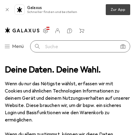
Galaxus
Zur App
Schneller finden und bestellen
Einstellungen
Kundenkonto
Vergleichslisten
Merklisten
Warenkorb
Navigation nach Kategorien
Menü
Suche
ibwaren
Deine Daten. Deine Wahl.
Basteln
Modellieren + Giessen
Modellierwerkzeug
Modellierwerkzeug
Wenn du nur das Nötigste wählst, erfassen wir mit
Cookies und ähnlichen Technologien Informationen zu
deinem Gerät und deinem Nutzungsverhalten auf unserer
Produkte
Forum
Website. Diese brauchen wir, um dir bspw. ein sicheres
Login und Basisfunktionen wie den Warenkorb zu
ermöglichen.
Wenn du allem zustimmst, können wir diese Daten