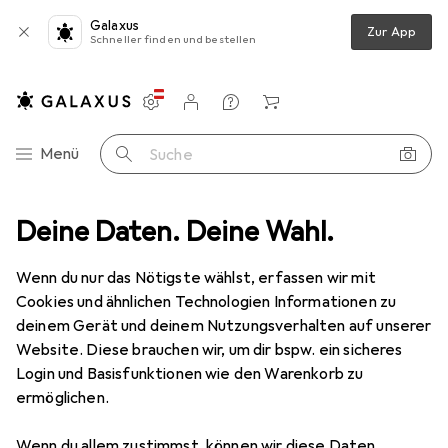
Galaxus
Zur App
Schneller finden und bestellen
Einstellungen
Kundenkonto
Vergleichslisten
Merklisten
Warenkorb
Navigation nach Kategorien
Menü
Suche
hreibwaren
Deine Daten. Deine Wahl.
Bürobedarf
Ordnen + Archivieren
Büroklammer
Büroklammer
Wenn du nur das Nötigste wählst, erfassen wir mit
Cookies und ähnlichen Technologien Informationen zu
deinem Gerät und deinem Nutzungsverhalten auf unserer
Produkte
Forum
Website. Diese brauchen wir, um dir bspw. ein sicheres
Login und Basisfunktionen wie den Warenkorb zu
ermöglichen.
Wenn du allem zustimmst, können wir diese Daten