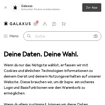
Galaxus
Zur App
Schneller finden und bestellen
Einstellungen
Kundenkonto
Vergleichslisten
Merklisten
Warenkorb
Navigation nach Kategorien
Menü
Suche
ment
Deine Daten. Deine Wahl.
Büro + Schreibwaren
Bürobedarf
Schneiden + Kleben
Schneiden + Kleben
Wenn du nur das Nötigste wählst, erfassen wir mit
Cookies und ähnlichen Technologien Informationen zu
deinem Gerät und deinem Nutzungsverhalten auf unserer
Entdecken
Forum
Website. Diese brauchen wir, um dir bspw. ein sicheres
Login und Basisfunktionen wie den Warenkorb zu
Bestseller
ermöglichen.
Wenn du allem zustimmst, können wir diese Daten