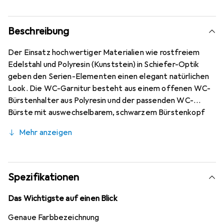
Beschreibung
Der Einsatz hochwertiger Materialien wie rostfreiem
Edelstahl und Polyresin (Kunststein) in Schiefer-Optik
geben den Serien-Elementen einen elegant natürlichen
Look. Die WC-Garnitur besteht aus einem offenen WC-
Bürstenhalter aus Polyresin und der passenden WC-
Bürste mit auswechselbarem, schwarzem Bürstenkopf
von Ø 8,5 cm und einem Chrom-Stiel. Mit dem praktischen
Mehr anzeigen
Halter steht die Bürste stets am gewünschten Platz
griffbereit.
Spezifikationen
Das Wichtigste auf einen Blick
Genaue Farbbezeichnung