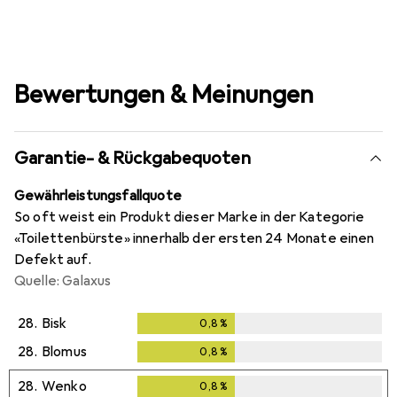
Bewertungen & Meinungen
Garantie- & Rückgabequoten
Gewährleistungsfallquote
So oft weist ein Produkt dieser Marke in der Kategorie
«Toilettenbürste» innerhalb der ersten 24 Monate einen
Defekt auf.
Quelle: Galaxus
28.
Bisk
0,8
%
0,8
%
28.
Blomus
0,8
%
0,8
%
28.
Wenko
0,8
%
0,8
%