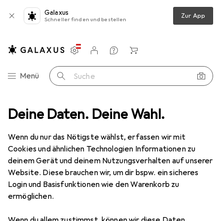
Galaxus
Zur App
Schneller finden und bestellen
Einstellungen
Kundenkonto
Vergleichslisten
Merklisten
Warenkorb
Navigation nach Kategorien
Menü
Suche
cessoires
Deine Daten. Deine Wahl.
WC Zubehör
Toilettenbürste
Wenko Slate Rock
Wenn du nur das Nötigste wählst, erfassen wir mit
Cookies und ähnlichen Technologien Informationen zu
5 Bilder
deinem Gerät und deinem Nutzungsverhalten auf unserer
Website. Diese brauchen wir, um dir bspw. ein sicheres
EUR
84,74
Login und Basisfunktionen wie den Warenkorb zu
Wenko
Slate Rock
ermöglichen.
Preis in EUR inkl. MwSt.
Wenn du allem zustimmst, können wir diese Daten