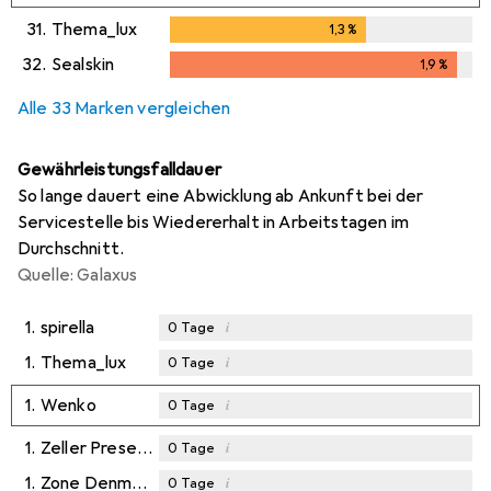
31.
Thema_lux
1,3
%
1,3
%
32.
Sealskin
1,9
%
1,9
%
Alle 33 Marken vergleichen
Gewährleistungsfalldauer
So lange dauert eine Abwicklung ab Ankunft bei der
Servicestelle bis Wiedererhalt in Arbeitstagen im
Durchschnitt.
Quelle: Galaxus
1.
spirella
i
0
Tage
1.
Thema_lux
i
0
Tage
1.
Wenko
i
0
Tage
1.
Zeller Present
i
0
Tage
1.
Zone Denmark
i
0
Tage