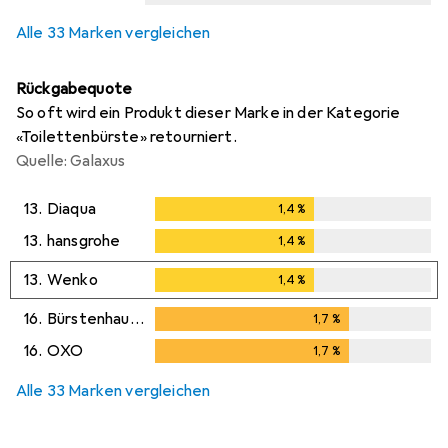
Alle 33 Marken vergleichen
Rückgabequote
So oft wird ein Produkt dieser Marke in der Kategorie
«Toilettenbürste» retourniert.
Quelle: Galaxus
13.
Diaqua
1,4
%
1,4
%
13.
hansgrohe
1,4
%
1,4
%
13.
Wenko
1,4
%
1,4
%
16.
Bürstenhaus Redecker
1,7
%
1,7
%
16.
OXO
1,7
%
1,7
%
Alle 33 Marken vergleichen