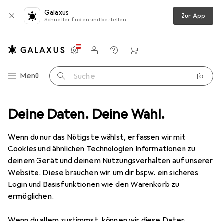
Galaxus
Zur App
Schneller finden und bestellen
Einstellungen
Kundenkonto
Vergleichslisten
Merklisten
Warenkorb
Navigation nach Kategorien
Menü
Suche
amtsortiment
Deine Daten. Deine Wahl.
Wohnen
Badaccessoires
Badaufbewahrung
Badaufbewahrung
Wenn du nur das Nötigste wählst, erfassen wir mit
Cookies und ähnlichen Technologien Informationen zu
deinem Gerät und deinem Nutzungsverhalten auf unserer
Produkte
Forum
Website. Diese brauchen wir, um dir bspw. ein sicheres
Login und Basisfunktionen wie den Warenkorb zu
ermöglichen.
Wenn du allem zustimmst, können wir diese Daten