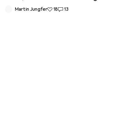
Martin Jungfer
18 Likes
18
13 Kommentare
13