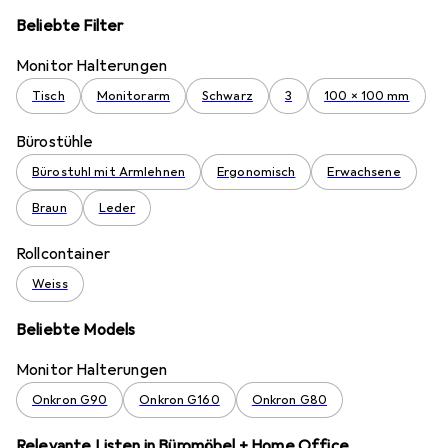
Beliebte Filter
Monitor Halterungen
Tisch
Monitorarm
Schwarz
3
100 x 100 mm
Bürostühle
Bürostuhl mit Armlehnen
Ergonomisch
Erwachsene
Braun
Leder
Rollcontainer
Weiss
Beliebte Models
Monitor Halterungen
Onkron G90
Onkron G160
Onkron G80
Relevante Listen in Büromöbel + Home Office