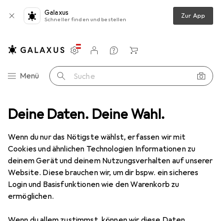
Galaxus
Zur App
Schneller finden und bestellen
Einstellungen
Kundenkonto
Vergleichslisten
Merklisten
Warenkorb
Navigation nach Kategorien
Menü
Suche
Deine Daten. Deine Wahl.
Gesamtsortiment
Wohnen
Büromöbel + Home Office
Büromöbel + Home Office
Wenn du nur das Nötigste wählst, erfassen wir mit
Cookies und ähnlichen Technologien Informationen zu
deinem Gerät und deinem Nutzungsverhalten auf unserer
Entdecken
Forum
Website. Diese brauchen wir, um dir bspw. ein sicheres
Login und Basisfunktionen wie den Warenkorb zu
Produkttest
ermöglichen.
Wenn du allem zustimmst, können wir diese Daten