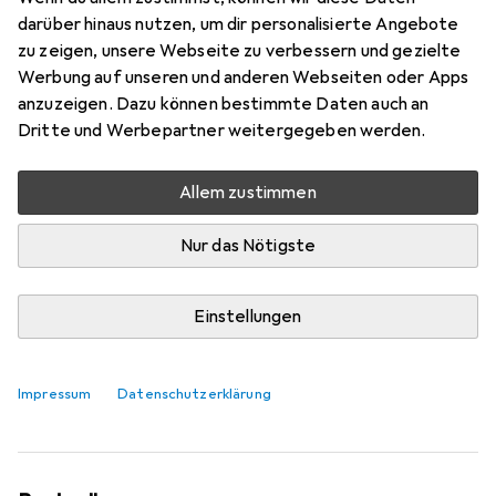
darüber hinaus nutzen, um dir personalisierte Angebote
zu zeigen, unsere Webseite zu verbessern und gezielte
Werbung auf unseren und anderen Webseiten oder Apps
anzuzeigen. Dazu können bestimmte Daten auch an
Dritte und Werbepartner weitergegeben werden.
Allem zustimmen
Nur das Nötigste
VIDEO
Einstellungen
Ein Stuhl für Arbeit, Gaming und zum
Chillen – er massiert sogar!
Impressum
Datenschutzerklärung
Martin Jungfer
88 Likes
88
43 Kommentare
43