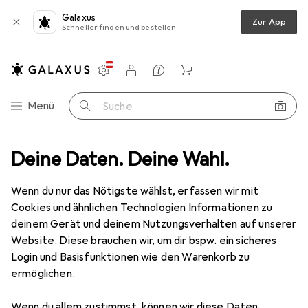
Galaxus
Zur App
Schneller finden und bestellen
Einstellungen
Kundenkonto
Vergleichslisten
Merklisten
Warenkorb
Navigation nach Kategorien
Menü
Suche
ortiment
Deine Daten. Deine Wahl.
Wohnen
Möbel
Schlafzimmer
Boxspringbett
Boxspringbett
Wenn du nur das Nötigste wählst, erfassen wir mit
Cookies und ähnlichen Technologien Informationen zu
deinem Gerät und deinem Nutzungsverhalten auf unserer
Produkte
Forum
Website. Diese brauchen wir, um dir bspw. ein sicheres
Login und Basisfunktionen wie den Warenkorb zu
ermöglichen.
Wenn du allem zustimmst, können wir diese Daten