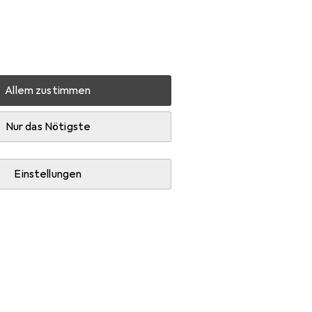
Einstellungen
Kundenkonto
Vergleichslisten
Merklisten
Warenkorb
Anmelden
Allem zustimmen
ng
Nur das Nötigste
Einstellungen