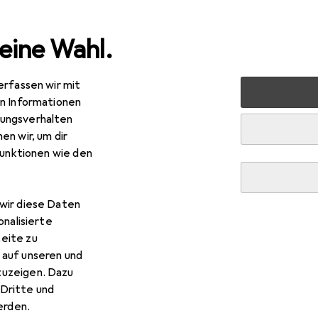
eine Wahl.
erfassen wir mit
nen
Aufbewahrung + Ordnung
Badezimmeraufbewahru
en Informationen
ungsverhalten
raufbewahrung
en wir, um dir
funktionen wie den
wir diese Daten
onalisierte
eite zu
 auf unseren und
zuzeigen. Dazu
Dritte und
rden.