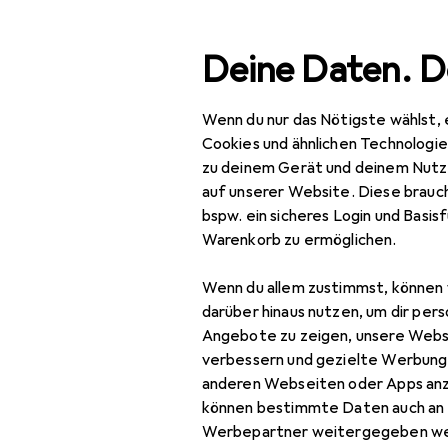
Suche
Deine Daten. D
Wenn du nur das Nötigste wählst, 
Navigation nach Kategorien
Gesamtsortiment
Woh
Gesamtsortiment
Cookies und ähnlichen Technologi
zu deinem Gerät und deinem Nutz
Badezimme
Wohnen
auf unserer Website. Diese brauch
bspw. ein sicheres Login und Basis
Aufbewahrung +
Warenkorb zu ermöglichen.
Ordnung
Entdecken
Forum
Wenn du allem zustimmst, können 
Badezimmeraufbewahrung
darüber hinaus nutzen, um dir pers
Abfalleimer
Angebote zu zeigen, unsere Webs
verbessern und gezielte Werbung
Badaufbewahrung
anderen Webseiten oder Apps an
können bestimmte Daten auch an 
Handtuchhalter +
Werbepartner weitergegeben we
Handtuchhaken