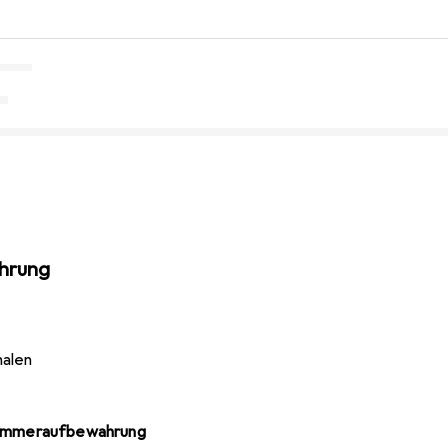
hrung
halen
ezimmeraufbewahrung