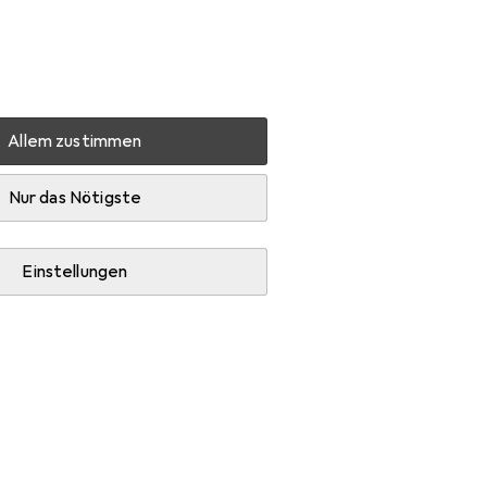
Einstellungen
Kundenkonto
Vergleichslisten
Merklisten
Warenkorb
Anmelden
Allem zustimmen
Nur das Nötigste
Einstellungen