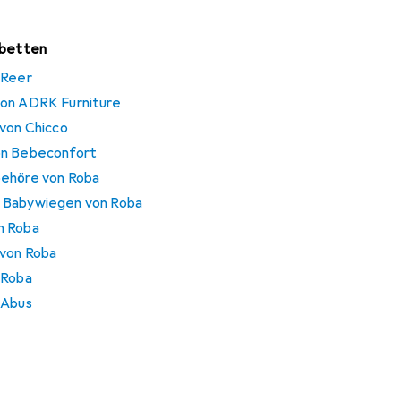
rbetten
 Reer
von ADRK Furniture
 von Chicco
on Bebeconfort
behöre von Roba
 Babywiegen von Roba
n Roba
 von Roba
 Roba
 Abus