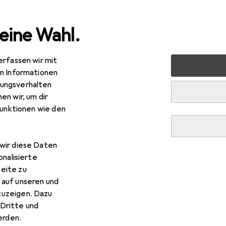
eine Wahl.
erfassen wir mit
nen
Möbel
Kinderzimmer
Kinderbetten
en Informationen
ungsverhalten
en
en wir, um dir
funktionen wie den
wir diese Daten
onalisierte
eite zu
 auf unseren und
zuzeigen. Dazu
Dritte und
rden.