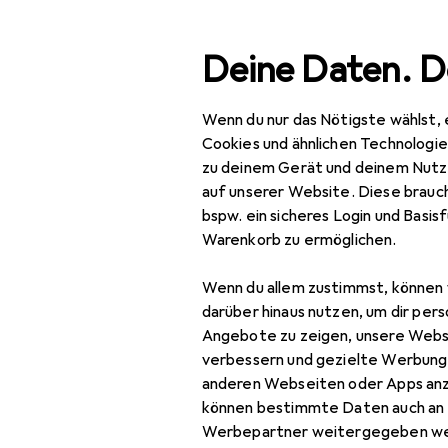
Suche
Deine Daten. D
Wenn du nur das Nötigste wählst, 
Navigation nach Kategorien
Gesamtsortiment
Woh
Gesamtsortiment
Cookies und ähnlichen Technologi
zu deinem Gerät und deinem Nutz
Kinderbett
Wohnen
auf unserer Website. Diese brauch
bspw. ein sicheres Login und Basis
Möbel
Warenkorb zu ermöglichen.
Kinderzimmer
Entdecken
Forum
Wenn du allem zustimmst, können 
Kinderbetten
darüber hinaus nutzen, um dir pers
Bestseller
Angebote zu zeigen, unsere Webs
Babybett
verbessern und gezielte Werbung
anderen Webseiten oder Apps an
Beistellbett
können bestimmte Daten auch an 
Kinderbett
Werbepartner weitergegeben we