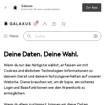
Galaxus
Zur App
Schneller finden und bestellen
Einstellungen
Kundenkonto
Vergleichslisten
Merklisten
Warenkorb
Navigation nach Kategorien
Menü
Suche
Velotransport
Deine Daten. Deine Wahl.
Velokorb
KlickFix Reisenthel Bikebasket Oval S
Wenn du nur das Nötigste wählst, erfassen wir mit
Cookies und ähnlichen Technologien Informationen zu
1 Bild
deinem Gerät und deinem Nutzungsverhalten auf unserer
KlickFix
Reisenthel Bikebasket Oval S
Website. Diese brauchen wir, um dir bspw. ein sicheres
Login und Basisfunktionen wie den Warenkorb zu
12 l
ermöglichen.
Marke
Bewertungen
Wenn du allem zustimmst, können wir diese Daten