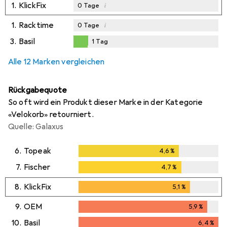
1.
KlickFix
i
0
Tage
1.
Racktime
i
0
Tage
3.
Basil
1
Tag
1
Tag
Alle 12 Marken vergleichen
Rückgabequote
So oft wird ein Produkt dieser Marke in der Kategorie
«Velokorb» retourniert.
Quelle: Galaxus
6.
Topeak
4,6
%
4,6
%
7.
Fischer
4,7
%
4,7
%
8.
KlickFix
5,1
%
5,1
%
9.
OEM
5,9
%
5,9
%
10.
Basil
6,4
%