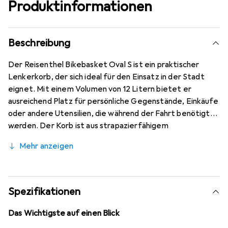
Produktinformationen
Beschreibung
Der Reisenthel Bikebasket Oval S ist ein praktischer
Lenkerkorb, der sich ideal für den Einsatz in der Stadt
eignet. Mit einem Volumen von 12 Litern bietet er
ausreichend Platz für persönliche Gegenstände, Einkäufe
oder andere Utensilien, die während der Fahrt benötigt
werden. Der Korb ist aus strapazierfähigem
Textilmaterial gefertigt, was ihn sowohl leicht als auch
Mehr anzeigen
robust macht. Die ovale Form sorgt für eine optimale
Raumausnutzung und eine ansprechende Optik. Der Korb
lässt sich einfach am Lenker befestigen und ist somit eine
praktische Ergänzung für jedes Fahrrad. Mit einem
Spezifikationen
maximalen Gewicht von 5 Kilogramm ist er für die
meisten alltäglichen Anwendungen geeignet. Der
Das Wichtigste auf einen Blick
Reisenthel Bikebasket Oval S vereint Funktionalität und