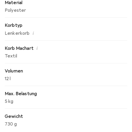
Material
Stil und ist somit eine wertvolle Bereicherung für jede
Polyester
Fahrradtour.
Korbtyp
i
Lenkerkorb
i
Korb Machart
Textil
Volumen
12 l
Max. Belastung
5 kg
Gewicht
730 g