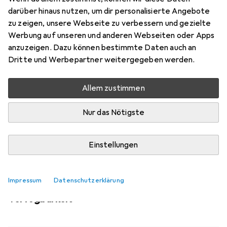
Mehr von KlickFix
3
darüber hinaus nutzen, um dir personalisierte Angebote
zu zeigen, unsere Webseite zu verbessern und gezielte
Werbung auf unseren und anderen Webseiten oder Apps
Aktuell nicht lieferbar
anzuzeigen. Dazu können bestimmte Daten auch an
Benachrichtigen, wenn lieferbar
Dritte und Werbepartner weitergegeben werden.
Allem zustimmen
Vergleichen
Merken
Nur das Nötigste
i
Kostenloser Versand ab 30,–
Einstellungen
Impressum
Datenschutzerklärung
Ähnliche Produkte mit besserer
Verfügbarkeit