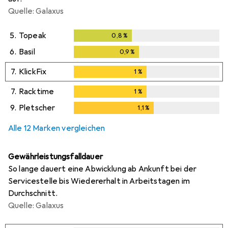
Quelle: Galaxus
5.
Topeak
0,8
%
0,8
%
6.
Basil
0,9
%
0,9
%
7.
KlickFix
1
%
1
%
7.
Racktime
1
%
1
%
9.
Pletscher
1,1
%
1,1
%
Alle 12 Marken vergleichen
Gewährleistungsfalldauer
So lange dauert eine Abwicklung ab Ankunft bei der
Servicestelle bis Wiedererhalt in Arbeitstagen im
Durchschnitt.
Quelle: Galaxus