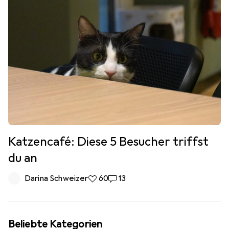
Katzencafé: Diese 5 Besucher triffst
du an
Darina Schweizer
60 Likes
60
13 Kommentare
13
Beliebte Kategorien