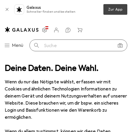
Galaxus
Zur App
Schneller finden und bestellen
Einstellungen
Kundenkonto
Vergleichslisten
Merklisten
Warenkorb
Navigation nach Kategorien
Menü
Suche
Deine Daten. Deine Wahl.
Gesamtsortiment
Sport
Ballsport
Ballsport
Wenn du nur das Nötigste wählst, erfassen wir mit
Cookies und ähnlichen Technologien Informationen zu
deinem Gerät und deinem Nutzungsverhalten auf unserer
Entdecken
Forum
Website. Diese brauchen wir, um dir bspw. ein sicheres
Login und Basisfunktionen wie den Warenkorb zu
Bestseller
ermöglichen.
Wenn du allem zustimmst, können wir diese Daten