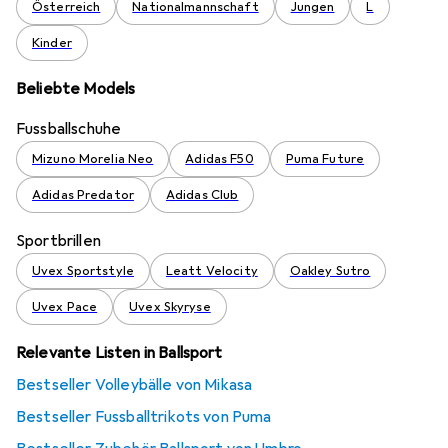
Österreich
Nationalmannschaft
Jungen
L
Kinder
Beliebte Models
Fussballschuhe
Mizuno Morelia Neo
Adidas F50
Puma Future
Adidas Predator
Adidas Club
Sportbrillen
Uvex Sportstyle
Leatt Velocity
Oakley Sutro
Uvex Pace
Uvex Skyryse
Relevante Listen in Ballsport
Bestseller Volleybälle von Mikasa
Bestseller Fussballtrikots von Puma