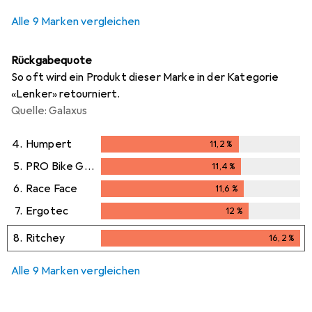
Alle 9 Marken vergleichen
Rückgabequote
So oft wird ein Produkt dieser Marke in der Kategorie
«Lenker» retourniert.
Quelle: Galaxus
4.
Humpert
11,2
%
11,2
%
5.
PRO Bike Gear
11,4
%
11,4
%
6.
Race Face
11,6
%
11,6
%
7.
Ergotec
12
%
12
%
8.
Ritchey
16,2
%
16,2
%
Alle 9 Marken vergleichen