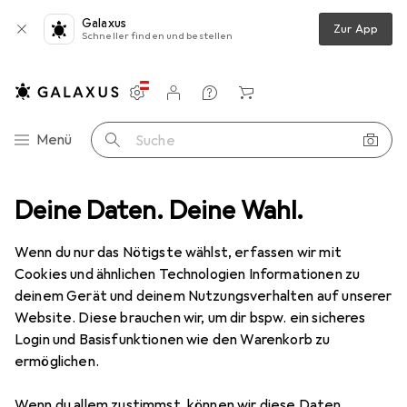
Galaxus
Zur App
Schneller finden und bestellen
Einstellungen
Kundenkonto
Vergleichslisten
Merklisten
Warenkorb
Navigation nach Kategorien
Menü
Suche
enkung
Deine Daten. Deine Wahl.
Lenker
Ritchey WCS Flat 2X Lenker Ø31,8mm +/-5mm 5°
Wenn du nur das Nötigste wählst, erfassen wir mit
Cookies und ähnlichen Technologien Informationen zu
3 Bilder
deinem Gerät und deinem Nutzungsverhalten auf unserer
Website. Diese brauchen wir, um dir bspw. ein sicheres
EUR
91,78
Login und Basisfunktionen wie den Warenkorb zu
Ritchey
WCS Flat 2X Lenker Ø31,8mm
ermöglichen.
+/-5mm 5°
Wenn du allem zustimmst, können wir diese Daten