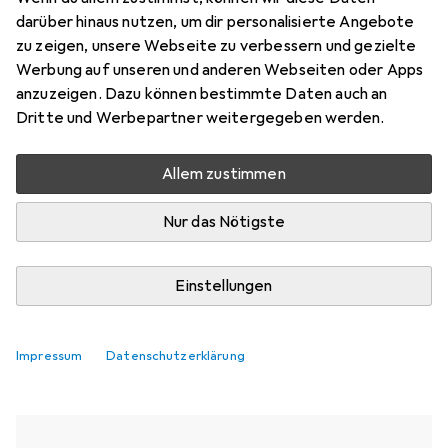
darüber hinaus nutzen, um dir personalisierte Angebote
Aktuell nicht lieferbar
zu zeigen, unsere Webseite zu verbessern und gezielte
Werbung auf unseren und anderen Webseiten oder Apps
Benachrichtigen, wenn lieferbar
anzuzeigen. Dazu können bestimmte Daten auch an
Dritte und Werbepartner weitergegeben werden.
Vergleichen
Merken
Allem zustimmen
i
Kostenloser Versand ab 30,–
Nur das Nötigste
Einstellungen
Ähnliche Produkte mit besserer
Impressum
Verfügbarkeit
Datenschutzerklärung