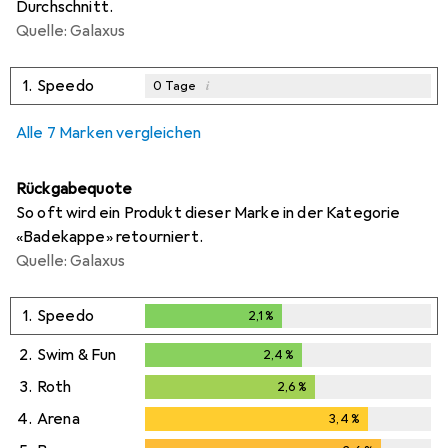
Durchschnitt.
Quelle: Galaxus
1.
Speedo
i
0
Tage
Alle 7 Marken vergleichen
Rückgabequote
So oft wird ein Produkt dieser Marke in der Kategorie
«Badekappe» retourniert.
Quelle: Galaxus
1.
Speedo
2,1
%
2,1
%
2.
Swim & Fun
2,4
%
2,4
%
3.
Roth
2,6
%
2,6
%
4.
Arena
3,4
%
3,4
%