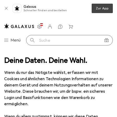
Galaxus
Zur App
Schneller finden und bestellen
Einstellungen
Kundenkonto
Vergleichslisten
Merklisten
Warenkorb
Navigation nach Kategorien
Menü
Suche
assersport
Deine Daten. Deine Wahl.
Schwimmen
Badekappe
Speedo Recycled Cap
Wenn du nur das Nötigste wählst, erfassen wir mit
Cookies und ähnlichen Technologien Informationen zu
1 Bild
deinem Gerät und deinem Nutzungsverhalten auf unserer
Speedo
Recycled Cap
Website. Diese brauchen wir, um dir bspw. ein sicheres
Login und Basisfunktionen wie den Warenkorb zu
ermöglichen.
Bewertungen
Wenn du allem zustimmst, können wir diese Daten