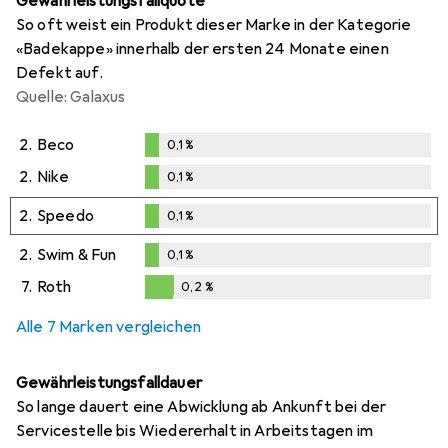
Gewährleistungsfallquote
So oft weist ein Produkt dieser Marke in der Kategorie
«Badekappe» innerhalb der ersten 24 Monate einen
Defekt auf.
Quelle: Galaxus
2.
Beco
0,1
%
0,1
%
2.
Nike
0,1
%
0,1
%
2.
Speedo
0,1
%
0,1
%
2.
Swim & Fun
0,1
%
0,1
%
7.
Roth
0,2
%
0,2
%
Alle 7 Marken vergleichen
Gewährleistungsfalldauer
So lange dauert eine Abwicklung ab Ankunft bei der
Servicestelle bis Wiedererhalt in Arbeitstagen im