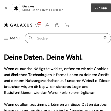
Galaxus
Zur App
Schneller finden und bestellen
Einstellungen
Kundenkonto
Vergleichslisten
Merklisten
Warenkorb
Navigation nach Kategorien
Menü
Suche
l + Stecknuss
Deine Daten. Deine Wahl.
Koken Sechskant-Steckschlüsseleinsatz
Zubehör
EUR
19,90
Wenn du nur das Nötigste wählst, erfassen wir mit Cookies
Koken
Sechskant-
und ähnlichen Technologien Informationen zu deinem Gerät
Steckschlüsseleinsatz
und deinem Nutzungsverhalten auf unserer Website. Diese
24 mm
brauchen wir, um dir bspw. ein sicheres Login und
Basisfunktionen wie den Warenkorb zu ermöglichen.
Zubehör für Koken Sechskant-
Wenn du allem zustimmst, können wir diese Daten darüber
Steckschlüsseleinsatz
hinaus nutzen, um dir personalisierte Angebote zu zeigen,