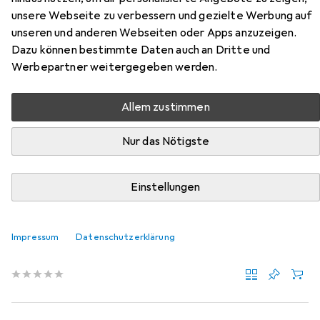
unsere Webseite zu verbessern und gezielte Werbung auf
Hier findest du passendes Zubehör zum Produkt Koken
unseren und anderen Webseiten oder Apps anzuzeigen.
Sechskant-Steckschlüsseleinsatz aus der Kategorie
Dazu können bestimmte Daten auch an Dritte und
Steckschlüssel + Stecknuss.
Werbepartner weitergegeben werden.
Relevanz
Allem zustimmen
Produktliste
Nur das Nötigste
MENGENRABATT
Einstellungen
Steckschlüssel + Stecknuss
EUR
14,09
bei 2 Stück
Koken
Stecknuss-Sicherungsklemmen
Impressum
Datenschutzerklärung
13 mm
15 mm