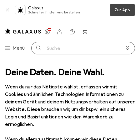
Galaxus
Zur App
Schneller finden und bestellen
Einstellungen
Kundenkonto
Vergleichslisten
Merklisten
Warenkorb
Navigation nach Kategorien
Menü
Suche
Handwerkzeug
Deine Daten. Deine Wahl.
Schraubwerkzeuge
Steckschlüssel + Stecknuss
Ausverkauf Steckschlüssel +
Wenn du nur das Nötigste wählst, erfassen wir mit
Stecknuss
Cookies und ähnlichen Technologien Informationen zu
deinem Gerät und deinem Nutzungsverhalten auf unserer
Website. Diese brauchen wir, um dir bspw. ein sicheres
Login und Basisfunktionen wie den Warenkorb zu
ermöglichen.
Wenn du allem zustimmst, können wir diese Daten