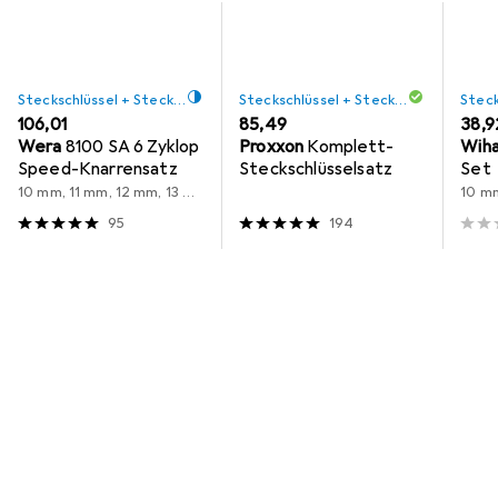
Steckschlüssel + Stecknuss
Steckschlüssel + Stecknuss
EUR
106,01
EUR
85,49
EUR
38,9
Wera
8100 SA 6 Zyklop
Proxxon
Komplett-
Wih
Speed-Knarrensatz
Steckschlüsselsatz
Set
10 mm, 11 mm, 12 mm, 13 mm, 5 mm, 6 mm, 7 mm, 8 mm, 9 mm
10 mm, 
95
194