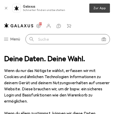
Galaxus
Zur App
Schneller finden und bestellen
Einstellungen
Kundenkonto
Vergleichslisten
Merklisten
Warenkorb
Navigation nach Kategorien
Menü
Suche
l + Stecknuss
Deine Daten. Deine Wahl.
Koken Sechskant-Steckschlüsseleinsatz
Zubehör
EUR
39,90
Wenn du nur das Nötigste wählst, erfassen wir mit
Koken
Sechskant-
Cookies und ähnlichen Technologien Informationen zu
Steckschlüsseleinsatz
deinem Gerät und deinem Nutzungsverhalten auf unserer
4 Grössen
Website. Diese brauchen wir, um dir bspw. ein sicheres
Login und Basisfunktionen wie den Warenkorb zu
ermöglichen.
Zubehör für Koken Sechskant-
Wenn du allem zustimmst, können wir diese Daten