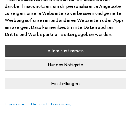
Steckschlüsseleinsatz
darüber hinaus nutzen, um dir personalisierte Angebote
zu zeigen, unsere Webseite zu verbessern und gezielte
Hier findest du passendes Zubehör zum Produkt Koken
Werbung auf unseren und anderen Webseiten oder Apps
Sechskant-Steckschlüsseleinsatz.
anzuzeigen. Dazu können bestimmte Daten auch an
Relevanz
Dritte und Werbepartner weitergegeben werden.
Produktliste
Allem zustimmen
Keine Produkte gefunden
Nur das Nötigste
Einstellungen
Impressum
Datenschutzerklärung