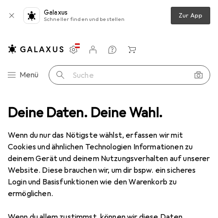
Galaxus
Zur App
Schneller finden und bestellen
Einstellungen
Kundenkonto
Vergleichslisten
Merklisten
Warenkorb
Navigation nach Kategorien
Menü
Suche
chleifwerkzeuge
Deine Daten. Deine Wahl.
Schleifmittel
Pferd Fiberschleifer FS 522 20
Wenn du nur das Nötigste wählst, erfassen wir mit
Cookies und ähnlichen Technologien Informationen zu
4 Bilder
deinem Gerät und deinem Nutzungsverhalten auf unserer
Website. Diese brauchen wir, um dir bspw. ein sicheres
EUR
39,98
Login und Basisfunktionen wie den Warenkorb zu
Pferd
Fiberschleifer FS 522 20
ermöglichen.
120
Wenn du allem zustimmst, können wir diese Daten