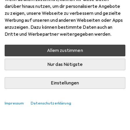
Preis in EUR inkl. MwSt.
darüber hinaus nutzen, um dir personalisierte Angebote
zu zeigen, unsere Webseite zu verbessern und gezielte
Bewertungen
Werbung auf unseren und anderen Webseiten oder Apps
anzuzeigen. Dazu können bestimmte Daten auch an
Dritte und Werbepartner weitergegeben werden.
Zwischen Do, 27.8. und Do, 3.9. geliefert
Allem zustimmen
Mehr als 10 Stück bestellt
Benachrichtigen, wenn schneller verfügbar
Nur das Nötigste
In den Warenkorb
Einstellungen
Vergleichen
Merken
Impressum
Datenschutzerklärung
kostenloser Versand