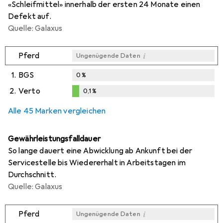
«Schleifmittel» innerhalb der ersten 24 Monate einen
Defekt auf.
Quelle: Galaxus
i
Pferd
Ungenügende Daten
1.
BGS
0
%
2.
Verto
0,1
%
i
i
Ungenügende Daten
Ungenügende Daten
0,1
%
Alle 45 Marken vergleichen
Gewährleistungsfalldauer
So lange dauert eine Abwicklung ab Ankunft bei der
Servicestelle bis Wiedererhalt in Arbeitstagen im
Durchschnitt.
Quelle: Galaxus
i
Pferd
Ungenügende Daten