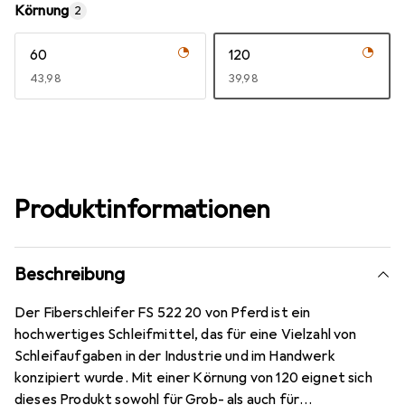
Körnung
2
60
120
EUR
43,98
EUR
39,98
Produktinformationen
Beschreibung
Der Fiberschleifer FS 522 20 von Pferd ist ein
hochwertiges Schleifmittel, das für eine Vielzahl von
Schleifaufgaben in der Industrie und im Handwerk
konzipiert wurde. Mit einer Körnung von 120 eignet sich
dieses Produkt sowohl für Grob- als auch für