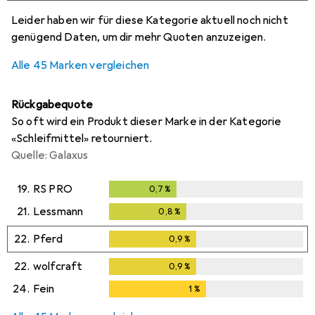
i
i
i
i
Ungenügende Daten
Ungenügende Daten
Ungenügende Daten
Ungenügende Daten
Leider haben wir für diese Kategorie aktuell noch nicht
genügend Daten, um dir mehr Quoten anzuzeigen.
Alle 45 Marken vergleichen
Rückgabequote
So oft wird ein Produkt dieser Marke in der Kategorie
«Schleifmittel» retourniert.
Quelle: Galaxus
19.
RS PRO
0,7
%
0,7
%
21.
Lessmann
0,8
%
0,8
%
22.
Pferd
0,9
%
0,9
%
22.
wolfcraft
0,9
%
0,9
%
24.
Fein
1
%
1
%