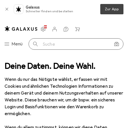
Galaxus
Zur App
Schneller finden und bestellen
Einstellungen
Kundenkonto
Vergleichslisten
Merklisten
Warenkorb
Navigation nach Kategorien
Menü
Suche
g
Deine Daten. Deine Wahl.
Zubehör Elektrowerkzeug
Fräser
Pferd HSSFrässtift HSS
Wenn du nur das Nötigste wählst, erfassen wir mit
Cookies und ähnlichen Technologien Informationen zu
11 Bilder
deinem Gerät und deinem Nutzungsverhalten auf unserer
Website. Diese brauchen wir, um dir bspw. ein sicheres
EUR
167,79
Login und Basisfunktionen wie den Warenkorb zu
Pferd
HSSFrässtift HSS
ermöglichen.
Preis in EUR inkl. MwSt.
Wenn du allem zustimmst, können wir diese Daten