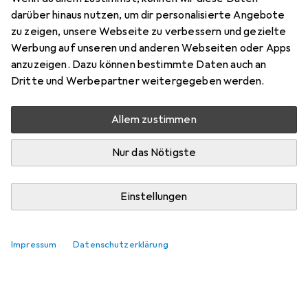
darüber hinaus nutzen, um dir personalisierte Angebote
Marke
Bewertungen
zu zeigen, unsere Webseite zu verbessern und gezielte
Mehr von Pferd
Werbung auf unseren und anderen Webseiten oder Apps
anzuzeigen. Dazu können bestimmte Daten auch an
Dritte und Werbepartner weitergegeben werden.
Zwischen Di, 18.8. und Do, 20.8. geliefert
Mehr als 10 Stück an Lager beim Lieferanten
Allem zustimmen
Benachrichtigen, wenn schneller verfügbar
Nur das Nötigste
In den Warenkorb
Einstellungen
Vergleichen
Merken
Impressum
Datenschutzerklärung
kostenloser Versand