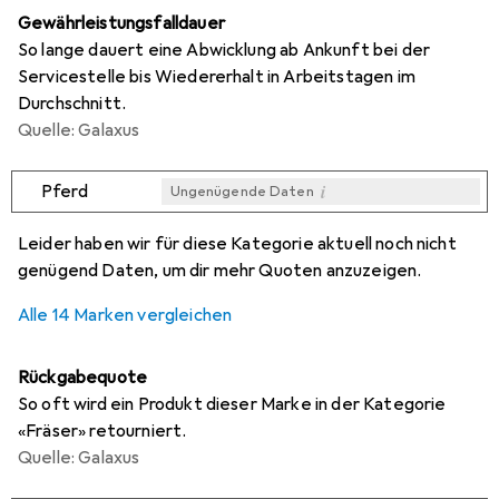
Gewährleistungsfalldauer
So lange dauert eine Abwicklung ab Ankunft bei der
Servicestelle bis Wiedererhalt in Arbeitstagen im
Durchschnitt.
Quelle: Galaxus
i
Pferd
Ungenügende Daten
i
i
i
i
Ungenügende Daten
Ungenügende Daten
Ungenügende Daten
Ungenügende Daten
Leider haben wir für diese Kategorie aktuell noch nicht
genügend Daten, um dir mehr Quoten anzuzeigen.
Alle 14 Marken vergleichen
Rückgabequote
So oft wird ein Produkt dieser Marke in der Kategorie
«Fräser» retourniert.
Quelle: Galaxus