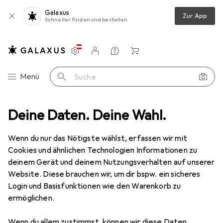
Galaxus
Zur App
Schneller finden und bestellen
Einstellungen
Kundenkonto
Vergleichslisten
Merklisten
Warenkorb
Navigation nach Kategorien
Menü
Suche
hleifwerkzeuge
Deine Daten. Deine Wahl.
Schleifmittel
Pferd Klettscheibe KSS NET400
Wenn du nur das Nötigste wählst, erfassen wir mit
Cookies und ähnlichen Technologien Informationen zu
6 Bilder
deinem Gerät und deinem Nutzungsverhalten auf unserer
Website. Diese brauchen wir, um dir bspw. ein sicheres
EUR
28,26
Login und Basisfunktionen wie den Warenkorb zu
Pferd
Klettscheibe KSS NET400
ermöglichen.
400
Wenn du allem zustimmst, können wir diese Daten