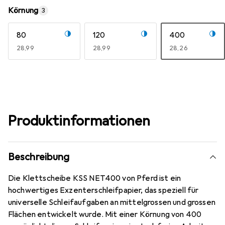
Körnung
3
80
120
400
EUR
28,99
EUR
28,99
EUR
28,26
Produktinformationen
Beschreibung
Die Klettscheibe KSS NET400 von Pferd ist ein
hochwertiges Exzenterschleifpapier, das speziell für
universelle Schleifaufgaben an mittelgrossen und grossen
Flächen entwickelt wurde. Mit einer Körnung von 400