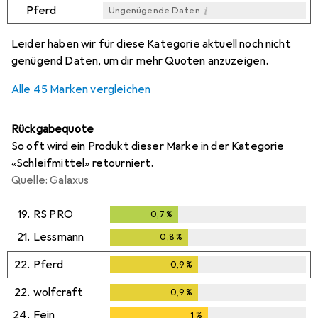
i
Pferd
Ungenügende Daten
i
i
i
i
Ungenügende Daten
Ungenügende Daten
Ungenügende Daten
Ungenügende Daten
Leider haben wir für diese Kategorie aktuell noch nicht
genügend Daten, um dir mehr Quoten anzuzeigen.
Alle 45 Marken vergleichen
Rückgabequote
So oft wird ein Produkt dieser Marke in der Kategorie
«Schleifmittel» retourniert.
Quelle: Galaxus
19.
RS PRO
0,7
%
0,7
%
21.
Lessmann
0,8
%
0,8
%
22.
Pferd
0,9
%
0,9
%
22.
wolfcraft
0,9
%
0,9
%
24.
Fein
1
%
1
%