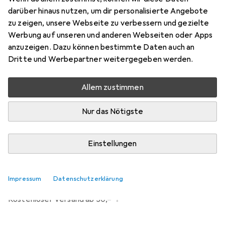
Preis in EUR inkl. MwSt.
darüber hinaus nutzen, um dir personalisierte Angebote
zu zeigen, unsere Webseite zu verbessern und gezielte
Bewertungen
Werbung auf unseren und anderen Webseiten oder Apps
1
anzuzeigen. Dazu können bestimmte Daten auch an
Dritte und Werbepartner weitergegeben werden.
Zwischen Di, 18.8. und Do, 20.8. geliefert
Allem zustimmen
Nur 2 Stück an Lager beim Lieferanten
Benachrichtigen, wenn schneller verfügbar
Nur das Nötigste
Einstellungen
In den Warenkorb
Vergleichen
Merken
Impressum
Datenschutzerklärung
i
Kostenloser Versand ab 30,–