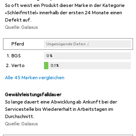
So oft weist ein Produkt dieser Marke in der Kategorie
«Schleifmittel» innerhalb der ersten 24 Monate einen
Defekt auf.
Quelle: Galaxus
i
Pferd
Ungenügende Daten
1.
BGS
0
%
2.
Verto
0,1
%
i
i
Ungenügende Daten
Ungenügende Daten
0,1
%
Alle 45 Marken vergleichen
Gewährleistungsfalldauer
So lange dauert eine Abwicklung ab Ankunft bei der
Servicestelle bis Wiedererhalt in Arbeitstagen im
Durchschnitt.
Quelle: Galaxus