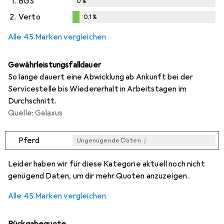
1.
BGS
0
%
2.
Verto
0,1
%
i
i
Ungenügende Daten
Ungenügende Daten
0,1
%
Alle 45 Marken vergleichen
Gewährleistungsfalldauer
So lange dauert eine Abwicklung ab Ankunft bei der
Servicestelle bis Wiedererhalt in Arbeitstagen im
Durchschnitt.
Quelle: Galaxus
i
Pferd
Ungenügende Daten
i
i
i
i
Ungenügende Daten
Ungenügende Daten
Ungenügende Daten
Ungenügende Daten
Leider haben wir für diese Kategorie aktuell noch nicht
genügend Daten, um dir mehr Quoten anzuzeigen.
Alle 45 Marken vergleichen