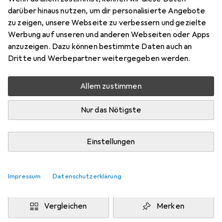
SG POWER STEELOX
darüber hinaus nutzen, um dir personalisierte Angebote
zu zeigen, unsere Webseite zu verbessern und gezielte
120
Werbung auf unseren und anderen Webseiten oder Apps
Preis in EUR inkl. MwSt.
anzuzeigen. Dazu können bestimmte Daten auch an
Dritte und Werbepartner weitergegeben werden.
Bewertungen
Allem zustimmen
Nur das Nötigste
Zwischen Di, 8.9. und Di, 22.9. geliefert
Mehr als 10 Stück an Lager beim Lieferanten
Einstellungen
Benachrichtigen, wenn schneller verfügbar
Impressum
Datenschutzerklärung
In den Warenkorb
Vergleichen
Merken