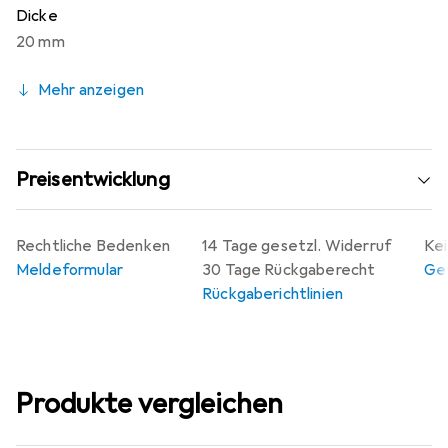
Dicke
20 mm
Mehr anzeigen
Preisentwicklung
Rechtliche Bedenken
14 Tage gesetzl. Widerruf
Kei
Meldeformular
30 Tage Rückgaberecht
Gew
Rückgaberichtlinien
Produkte vergleichen