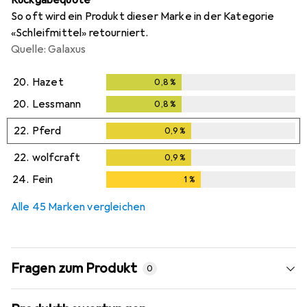
Rückgabequote
So oft wird ein Produkt dieser Marke in der Kategorie
«Schleifmittel» retourniert.
Quelle: Galaxus
20.
Hazet
0,8
%
0,8
%
20.
Lessmann
0,8
%
0,8
%
22.
Pferd
0,9
%
0,9
%
22.
wolfcraft
0,9
%
0,9
%
24.
Fein
1
%
1
%
Alle 45 Marken vergleichen
Fragen zum Produkt
0