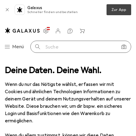
Galaxus
Zur App
Schneller finden und bestellen
Einstellungen
Kundenkonto
Vergleichslisten
Merklisten
Warenkorb
Navigation nach Kategorien
Menü
Suche
fmittel
Deine Daten. Deine Wahl.
Pferd POLIFANFächerscheibe PFC 40 SG POWER STEELOX
Wenn du nur das Nötigste wählst, erfassen wir mit
Cookies und ähnlichen Technologien Informationen zu
9 Bilder
deinem Gerät und deinem Nutzungsverhalten auf unserer
Website. Diese brauchen wir, um dir bspw. ein sicheres
−65%
Login und Basisfunktionen wie den Warenkorb zu
ermöglichen.
EUR
20,90
statt
EUR
58,90
Pferd
POLIFANFächerscheibe PFC 40
Wenn du allem zustimmst, können wir diese Daten