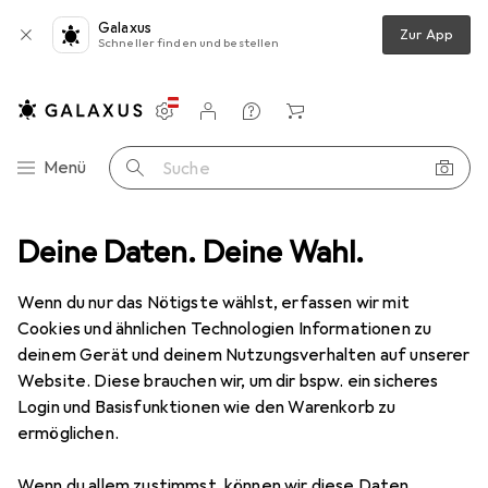
Galaxus
Zur App
Schneller finden und bestellen
Einstellungen
Kundenkonto
Vergleichslisten
Merklisten
Warenkorb
Navigation nach Kategorien
Menü
Suche
Schleifmittel
Deine Daten. Deine Wahl.
Pferd POLIFANFächerscheibe PFF120 SG STEELOX
Wenn du nur das Nötigste wählst, erfassen wir mit
Cookies und ähnlichen Technologien Informationen zu
5 Bilder
deinem Gerät und deinem Nutzungsverhalten auf unserer
Website. Diese brauchen wir, um dir bspw. ein sicheres
MENGENRABATT
Login und Basisfunktionen wie den Warenkorb zu
ermöglichen.
EUR
7,24
Spare
EUR
9,20
Pferd
POLIFANFächerscheibe PFF120
Wenn du allem zustimmst, können wir diese Daten