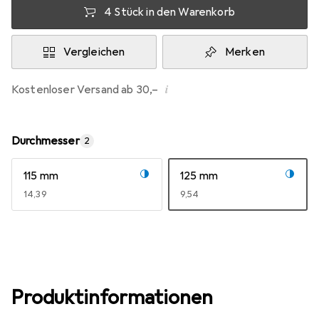
4 Stück in den Warenkorb
Vergleichen
Merken
i
Kostenloser Versand ab 30,–
Durchmesser
2
115 mm
125 mm
EUR
14,39
EUR
9,54
Produktinformationen