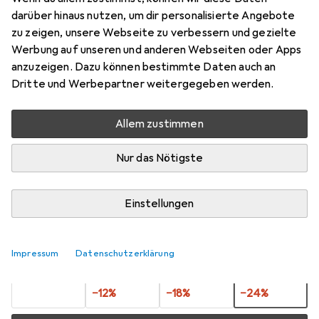
SG STEELOX
darüber hinaus nutzen, um dir personalisierte Angebote
zu zeigen, unsere Webseite zu verbessern und gezielte
120
Werbung auf unseren und anderen Webseiten oder Apps
Preis in EUR inkl. MwSt.
anzuzeigen. Dazu können bestimmte Daten auch an
Dritte und Werbepartner weitergegeben werden.
Bewertungen
Allem zustimmen
Nur das Nötigste
Zwischen Do, 20.8. und Mi, 26.8. geliefert
Mehr als 10 Stück an Lager beim Lieferanten
Einstellungen
Benachrichtigen, wenn schneller verfügbar
1 Stück
2 Stück
3 Stück
4 Stück
Impressum
Datenschutzerklärung
EUR
9,54
EUR
8,37
EUR
7,82
EUR
7,24
pro Stück
pro Stück
pro Stück
pro Stück
−
12
%
−
18
%
−
24
%