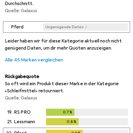
Durchschnitt.
Quelle: Galaxus
i
Pferd
Ungenügende Daten
i
i
i
i
Ungenügende Daten
Ungenügende Daten
Ungenügende Daten
Ungenügende Daten
Leider haben wir für diese Kategorie aktuell noch nicht
genügend Daten, um dir mehr Quoten anzuzeigen.
Alle 45 Marken vergleichen
Rückgabequote
So oft wird ein Produkt dieser Marke in der Kategorie
«Schleifmittel» retourniert.
Quelle: Galaxus
19.
RS PRO
0,7
%
0,7
%
21.
Lessmann
0,8
%
0,8
%