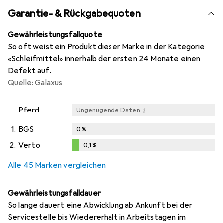
Garantie- & Rückgabequoten
Gewährleistungsfallquote
So oft weist ein Produkt dieser Marke in der Kategorie
«Schleifmittel» innerhalb der ersten 24 Monate einen
Defekt auf.
Quelle: Galaxus
i
Pferd
Ungenügende Daten
1.
BGS
0
%
2.
Verto
0,1
%
i
i
Ungenügende Daten
Ungenügende Daten
0,1
%
Alle 45 Marken vergleichen
Gewährleistungsfalldauer
So lange dauert eine Abwicklung ab Ankunft bei der
Servicestelle bis Wiedererhalt in Arbeitstagen im