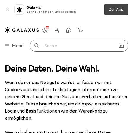
Galaxus
Zur App
Schneller finden und bestellen
Einstellungen
Kundenkonto
Vergleichslisten
Merklisten
Warenkorb
Navigation nach Kategorien
Menü
Suche
Schleifwerkzeuge
Deine Daten. Deine Wahl.
Schleifmittel
Pferd Schleifbandrolle SBR60
Wenn du nur das Nötigste wählst, erfassen wir mit
Cookies und ähnlichen Technologien Informationen zu
3 Bilder
deinem Gerät und deinem Nutzungsverhalten auf unserer
Website. Diese brauchen wir, um dir bspw. ein sicheres
EUR
28,37
Login und Basisfunktionen wie den Warenkorb zu
Pferd
Schleifbandrolle SBR60
ermöglichen.
60
Wenn du allem zustimmst, können wir diese Daten