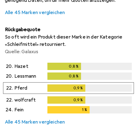
genügend Daten, um dir mehr Quoten anzuzeigen.
Alle 45 Marken vergleichen
Rückgabequote
So oft wird ein Produkt dieser Marke in der Kategorie
«Schleifmittel» retourniert.
Quelle: Galaxus
20.
Hazet
0,8
%
0,8
%
20.
Lessmann
0,8
%
0,8
%
22.
Pferd
0,9
%
0,9
%
22.
wolfcraft
0,9
%
0,9
%
24.
Fein
1
%
1
%
Alle 45 Marken vergleichen