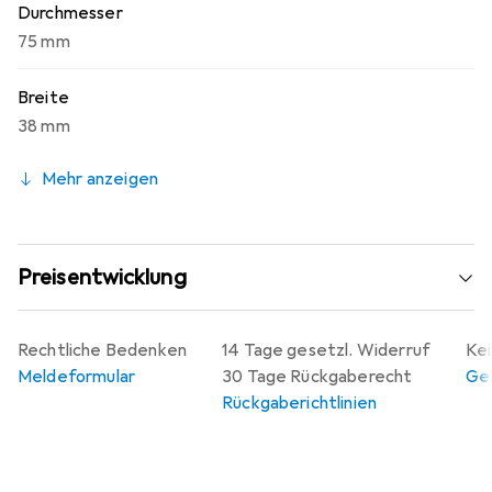
Durchmesser
75 mm
Breite
38 mm
Mehr anzeigen
Preisentwicklung
Rechtliche Bedenken
14 Tage gesetzl. Widerruf
Kei
Meldeformular
30 Tage Rückgaberecht
Gew
Rückgaberichtlinien