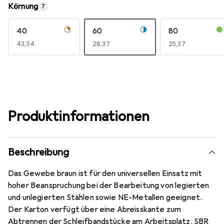
Körnung
7
40
60
80
EUR
43,34
EUR
28,37
EUR
25,37
Produktinformationen
Beschreibung
Das Gewebe braun ist für den universellen Einsatz mit
hoher Beanspruchung bei der Bearbeitung von legierten
und unlegierten Stählen sowie NE-Metallen geeignet.
Der Karton verfügt über eine Abreisskante zum
Abtrennen der Schleifbandstücke am Arbeitsplatz. SBR