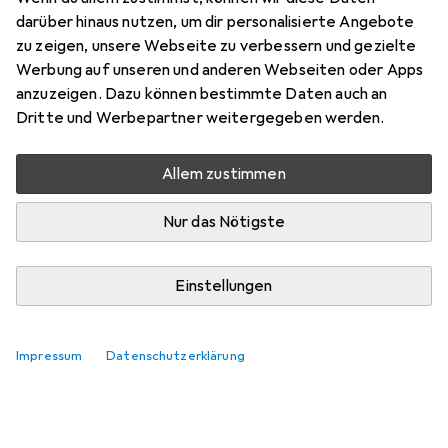
Preis in EUR inkl. MwSt.
darüber hinaus nutzen, um dir personalisierte Angebote
zu zeigen, unsere Webseite zu verbessern und gezielte
Bewertungen
Werbung auf unseren und anderen Webseiten oder Apps
anzuzeigen. Dazu können bestimmte Daten auch an
Dritte und Werbepartner weitergegeben werden.
Zwischen Mo, 17.8. und Do, 20.8. geliefert
Allem zustimmen
Nur 2 Stück an Lager beim Lieferanten
Benachrichtigen, wenn schneller verfügbar
Nur das Nötigste
In den Warenkorb
Einstellungen
Vergleichen
Merken
Impressum
Datenschutzerklärung
i
Kostenloser Versand ab 30,–