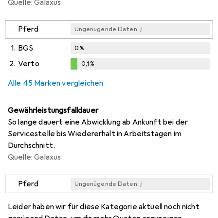
Quelle: Galaxus
i
Pferd
Ungenügende Daten
1.
BGS
0
%
2.
Verto
0,1
%
i
i
Ungenügende Daten
Ungenügende Daten
0,1
%
Alle 45 Marken vergleichen
Gewährleistungsfalldauer
So lange dauert eine Abwicklung ab Ankunft bei der
Servicestelle bis Wiedererhalt in Arbeitstagen im
Durchschnitt.
Quelle: Galaxus
i
Pferd
Ungenügende Daten
i
i
i
i
Ungenügende Daten
Ungenügende Daten
Ungenügende Daten
Ungenügende Daten
Leider haben wir für diese Kategorie aktuell noch nicht