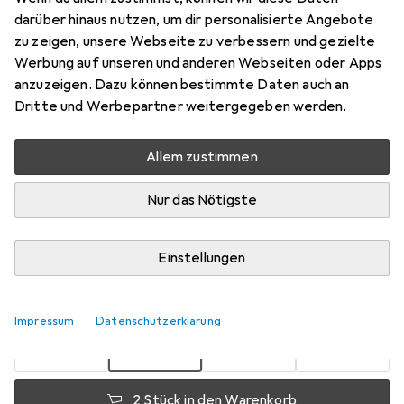
darüber hinaus nutzen, um dir personalisierte Angebote
Preis in EUR inkl. MwSt.
zu zeigen, unsere Webseite zu verbessern und gezielte
Werbung auf unseren und anderen Webseiten oder Apps
Marke
Bewertungen
anzuzeigen. Dazu können bestimmte Daten auch an
Mehr von Creativ
78
Dritte und Werbepartner weitergegeben werden.
Company
Allem zustimmen
Zwischen Fr, 21.8. und Fr, 28.8. geliefert
Nur das Nötigste
Mehr als 10 Stück an Lager beim Lieferanten
Benachrichtigen, wenn schneller verfügbar
Einstellungen
1 Stück
2 Stück
3 Stück
4 Stück
EUR
9,28
EUR
8,38
EUR
7,96
EUR
7,51
pro Stück
Impressum
Datenschutzerklärung
pro Stück
pro Stück
pro Stück
−
19
%
−
10
%
−
14
%
2 Stück in den Warenkorb