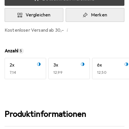
Vergleichen
Merken
i
Kostenloser Versand ab 30,–
Anzahl
5
2x
3x
6x
EUR
7,14
EUR
12,99
EUR
12,50
Produktinformationen