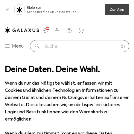
Galaxus
Zur App
Schneller finden und bestellen
Einstellungen
Kundenkonto
Vergleichslisten
Merklisten
Warenkorb
Navigation nach Kategorien
Menü
Suche
astelgrundmaterial
Deine Daten. Deine Wahl.
Bastelperlen
Creativ Company Holzperlen
Wenn du nur das Nötigste wählst, erfassen wir mit
Cookies und ähnlichen Technologien Informationen zu
9 Bilder
deinem Gerät und deinem Nutzungsverhalten auf unserer
Website. Diese brauchen wir, um dir bspw. ein sicheres
MENGENRABATT
Login und Basisfunktionen wie den Warenkorb zu
ermöglichen.
EUR
8,38
Spare
EUR
1,80
Creativ Company
Holzperlen
Wenn du allem zustimmst, können wir diese Daten