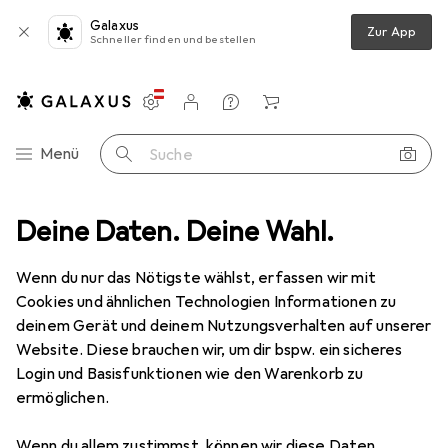
Galaxus
Zur App
Schneller finden und bestellen
Einstellungen
Kundenkonto
Vergleichslisten
Merklisten
Warenkorb
Navigation nach Kategorien
Menü
Suche
timent
Deine Daten. Deine Wahl.
Spielzeug
Basteln
Kreativsets
Handarbeitsset
Handarbeitsset
Wenn du nur das Nötigste wählst, erfassen wir mit
Cookies und ähnlichen Technologien Informationen zu
deinem Gerät und deinem Nutzungsverhalten auf unserer
Produkte
Forum
Website. Diese brauchen wir, um dir bspw. ein sicheres
Login und Basisfunktionen wie den Warenkorb zu
ermöglichen.
Wenn du allem zustimmst, können wir diese Daten