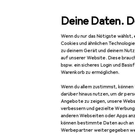
Suche
Deine Daten. D
Wenn du nur das Nötigste wählst, 
Navigation nach Kategorien
Gesamtsortiment
IT +
Gesamtsortiment
Cookies und ähnlichen Technologi
zu deinem Gerät und deinem Nutz
IT + Multimedia
auf unserer Website. Diese brauch
bspw. ein sicheres Login und Basis
Peripherie
Warenkorb zu ermöglichen.
Speicher
Wenn du allem zustimmst, können 
Backup Lösungen
darüber hinaus nutzen, um dir pers
Angebote zu zeigen, unsere Webs
Externe Festplatte
verbessern und gezielte Werbung
anderen Webseiten oder Apps an
Externe SSD
können bestimmte Daten auch an 
NAS
Werbepartner weitergegeben we