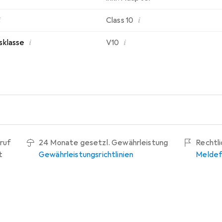
i
i
Class 10
i
i
sklasse
V10
ruf
24 Monate gesetzl. Gewährleistung
Rechtl
t
Gewährleistungsrichtlinien
Meldef