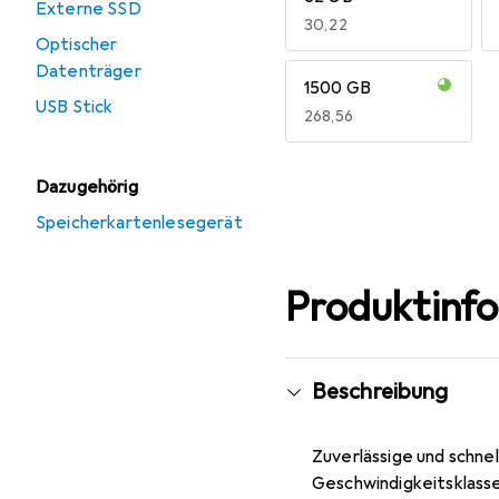
Externe SSD
EUR
30,22
Optischer
Datenträger
1500 GB
USB Stick
EUR
268,56
Mehr anzeigen
Dazugehörig
Speicherkartenlesegerät
Produktinf
Beschreibung
Zuverlässige und schne
Geschwindigkeitsklasse