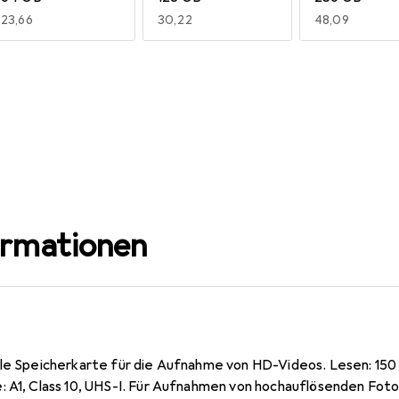
EUR
23,66
EUR
30,22
EUR
48,09
ormationen
lle Speicherkarte für die Aufnahme von HD-Videos. Lesen: 150 
: A1, Class 10, UHS-I. Für Aufnahmen von hochauflösenden Foto