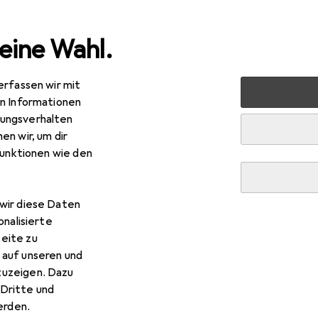
eine Wahl.
erfassen wir mit
 Multimedia
Peripherie
Speicher
Speicherkarte
S
en Informationen
ungsverhalten
en wir, um dir
funktionen wie den
wir diese Daten
onalisierte
eite zu
 auf unseren und
zuzeigen. Dazu
Dritte und
rden.