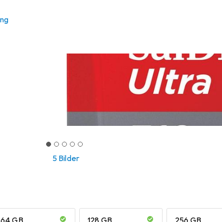
ung
5 Bilder
64 GB
128 GB
256 GB