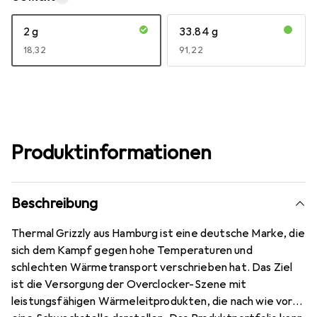
2 g
33.84 g
EUR
18,32
EUR
91,22
Produktinformationen
Beschreibung
Thermal Grizzly aus Hamburg ist eine deutsche Marke, die
sich dem Kampf gegen hohe Temperaturen und
schlechten Wärmetransport verschrieben hat. Das Ziel
ist die Versorgung der Overclocker-Szene mit
leistungsfähigen Wärmeleitprodukten, die nach wie vor