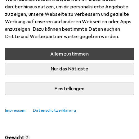
14.20 W/m K, 2 g
darüber hinaus nutzen, um dir personalisierte Angebote
Preis in EUR inkl. MwSt.
zu zeigen, unsere Webseite zu verbessern und gezielte
Werbung auf unseren und anderen Webseiten oder Apps
Marke
Bewertungen
anzuzeigen. Dazu können bestimmte Daten auch an
Mehr von Thermal Grizzly
393
Dritte und Werbepartner weitergegeben werden.
Allem zustimmen
Do, 13.8. geliefert
Mehr als 10 Stück an Lager
Nur das Nötigste
In den Warenkorb
Einstellungen
Vergleichen
Merken
Impressum
Datenschutzerklärung
i
Kostenloser Versand ab 30,–
Gewicht
2