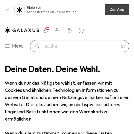
Galaxus
Zur App
Schneller finden und bestellen
Einstellungen
Kundenkonto
Vergleichslisten
Merklisten
Warenkorb
Navigation nach Kategorien
Menü
Suche
rmeleitpaste
Deine Daten. Deine Wahl.
Thermal Grizzly Kryonaut Extreme Wärmeleitpaste
Wenn du nur das Nötigste wählst, erfassen wir mit
Cookies und ähnlichen Technologien Informationen zu
10 Bilder
deinem Gerät und deinem Nutzungsverhalten auf unserer
Website. Diese brauchen wir, um dir bspw. ein sicheres
EUR
18,32
EUR
9160,–
/
1kg
Login und Basisfunktionen wie den Warenkorb zu
Thermal Grizzly
Kryonaut Extreme
ermöglichen.
Wärmeleitpaste
Wenn du allem zustimmst, können wir diese Daten