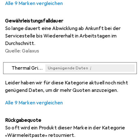
Alle 9 Marken vergleichen
Gewährleistungsfalldauer
So lange dauert eine Abwicklung ab Ankunft bei der
Servicestelle bis Wiedererhalt in Arbeitstagen im
Durchschnitt.
Quelle: Galaxus
i
Thermal Grizzly
Ungenügende Daten
i
i
i
i
Ungenügende Daten
Ungenügende Daten
Ungenügende Daten
Ungenügende Daten
Leider haben wir für diese Kategorie aktuell noch nicht
genügend Daten, um dir mehr Quoten anzuzeigen.
Alle 9 Marken vergleichen
Rückgabequote
So oft wird ein Produkt dieser Marke in der Kategorie
«Wärmeleitpaste» retourniert.