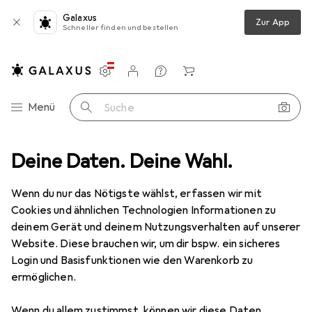
Galaxus
Zur App
Schneller finden und bestellen
Einstellungen
Kundenkonto
Vergleichslisten
Merklisten
Warenkorb
Navigation nach Kategorien
Menü
Suche
C Komponenten
Deine Daten. Deine Wahl.
Gehäuse
Case Modding
Schalter + Taster
Schalter + Taster
Wenn du nur das Nötigste wählst, erfassen wir mit
Cookies und ähnlichen Technologien Informationen zu
deinem Gerät und deinem Nutzungsverhalten auf unserer
Produkte
Forum
Website. Diese brauchen wir, um dir bspw. ein sicheres
Login und Basisfunktionen wie den Warenkorb zu
ermöglichen.
Wenn du allem zustimmst, können wir diese Daten