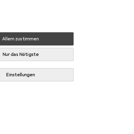
Einstellungen
Kundenkonto
Vergleichslisten
Merklisten
Warenkorb
Anmelden
Allem zustimmen
ubehör
Nur das Nötigste
Einstellungen