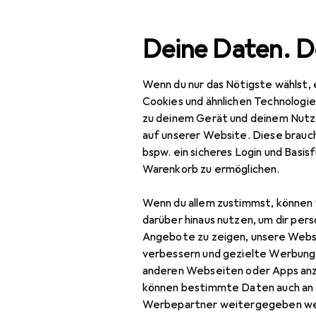
Suche
Deine Daten. D
Wenn du nur das Nötigste wählst, 
Navigation nach Kategorien
Gesamtsortiment
IT +
Gesamtsortiment
Cookies und ähnlichen Technologi
zu deinem Gerät und deinem Nutz
Stativ Zube
IT + Multimedia
auf unserer Website. Diese brauch
bspw. ein sicheres Login und Basis
Foto + Video
Warenkorb zu ermöglichen.
Stative + Gimbals
Produkte
Forum
Wenn du allem zustimmst, können 
Gimbal
darüber hinaus nutzen, um dir pers
Angebote zu zeigen, unsere Webs
Gimbal Zubehör
verbessern und gezielte Werbung
anderen Webseiten oder Apps an
Lampenstativ
können bestimmte Daten auch an 
Stativ
Werbepartner weitergegeben we