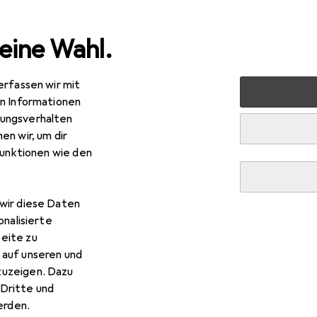
eine Wahl.
erfassen wir mit
 Multimedia
Foto + Video
Stative + Gimbals
Stativ Z
en Informationen
ungsverhalten
hör
en wir, um dir
funktionen wie den
wir diese Daten
onalisierte
eite zu
 auf unseren und
zuzeigen. Dazu
Dritte und
rden.