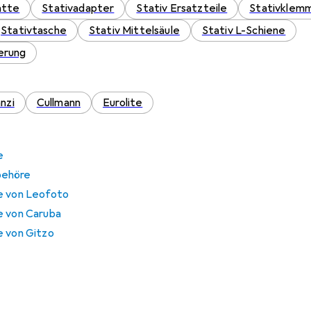
atte
Stativadapter
Stativ Ersatzteile
Stativklem
Stativtasche
Stativ Mittelsäule
Stativ L-Schiene
erung
anzi
Cullmann
Eurolite
e
behöre
e von Leofoto
e von Caruba
e von Gitzo