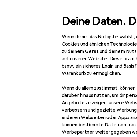
Suche
Deine Daten. D
Wenn du nur das Nötigste wählst, 
Navigation nach Kategorien
Gesamtsortiment
Büro
Gesamtsortiment
Cookies und ähnlichen Technologi
zu deinem Gerät und deinem Nutz
EU
33
Büro + Schreibwaren
auf unserer Website. Diese brauch
St
bspw. ein sicheres Login und Basis
Basteln
Cut
Warenkorb zu ermöglichen.
Bastelhilfsmittel
Wenn du allem zustimmst, können 
Bleistift
Zubehör für 
darüber hinaus nutzen, um dir pers
Angebote zu zeigen, unsere Webs
Cutter
verbessern und gezielte Werbung
Hier findest du passendes
anderen Webseiten oder Apps an
Kleber
können bestimmte Daten auch an 
Sortieren nach
:
Relevanz
Lineal
Werbepartner weitergegeben we
Produktliste