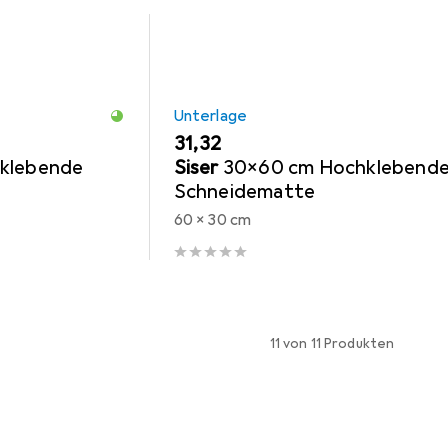
Unterlage
EUR
31,32
klebende
Siser
30x60 cm Hochklebend
Schneidematte
60 x 30 cm
11 von 11 Produkten