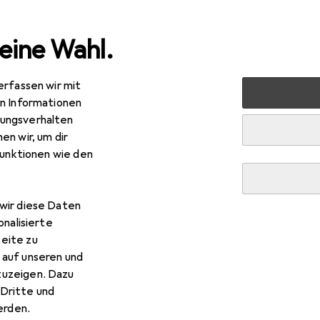
eine Wahl.
erfassen wir mit
 + Schreibwaren
Basteln
Bastelhilfsmittel
Cutter
en Informationen
ungsverhalten
R
,21
en wir, um dir
ubai
Messer für Isolationsmaterial
funktionen wie den
ter
wir diese Daten
Stubai Messer für Isolations
onalisierte
eite zu
 auf unseren und
 Zubehör zum Produkt Stubai Messer für Isolationsmaterial aus
zuzeigen. Dazu
Dritte und
rden.