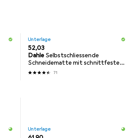
Unterlage
EUR
52,03
Dahle
Selbstschliessende
Schneidematte mit schnittfestem
Kern
71
Unterlage
EUR
61,90