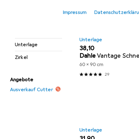
Schere
Impressum
Datenschutzerklär
Spitzer
Stanzer
Unterlage
Unterlage
EUR
38,10
Dahle
Vantage Schn
Zirkel
60 x 90 cm
29
Angebote
Ausverkauf Cutter
Unterlage
EUR
31,90