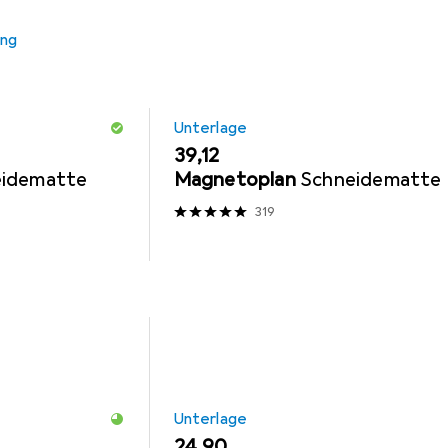
ung
Unterlage
EUR
39,12
eidematte
Magnetoplan
Schneidematte
319
Unterlage
EUR
24,90