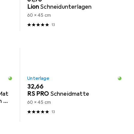
Lion
Schneidunterlagen
60 x 45 cm
13
Unterlage
EUR
32,66
Mat
RS PRO
Schneidmatte
 mit
60 x 45 cm
13