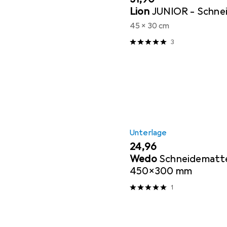
Lion
JUNIOR - Schne
45 x 30 cm
3
Unterlage
EUR
24,96
Wedo
Schneidemat
450x300 mm
1