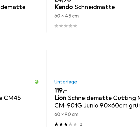
idematte
Kendo
Schneidmatte
60 x 45 cm
Unterlage
EUR
119,–
te CM45
Lion
Schneidematte Cutting 
CM-901G Junio 90x60cm grün
Netzdruck
60 x 90 cm
2