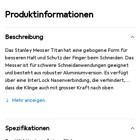
Produktinformationen
Beschreibung
Das Stanley Messer Titan hat eine gebogene Form für
besseren Halt und Schutz der Finger beim Schneiden. Das
Messer ist für schwere Schneidanwendungen geeignet
und besteht aus robuster Aluminiumversion. Es verfügt
über eine InterLock Nasenverbindung, die verhindert,
dass die Klinge auch mit grosser Kraft nach oben
gedrückt werden kann. Die Ersatzklingen können über
Mehr anzeigen
den Messing-Drehknopf gewechselt und geklemmt
werden. Der Griff bietet Stauraum für sieben
Ersatzklingen. Das Stanley Messer Titan wird mit drei
Klingen geliefert (Nummer 1992). Länge: 185 mm.
Spezifikationen