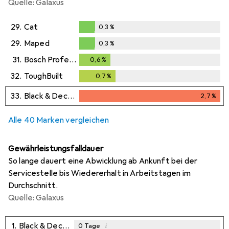
Quelle: Galaxus
29.
Cat
0,3
%
0,3
%
29.
Maped
0,3
%
0,3
%
31.
Bosch Professional
0,6
%
0,6
%
32.
ToughBuilt
0,7
%
0,7
%
33.
Black & Decker
2,7
%
2,7
%
Alle 40 Marken vergleichen
Gewährleistungsfalldauer
So lange dauert eine Abwicklung ab Ankunft bei der
Servicestelle bis Wiedererhalt in Arbeitstagen im
Durchschnitt.
Quelle: Galaxus
1.
Black & Decker
i
0
Tage