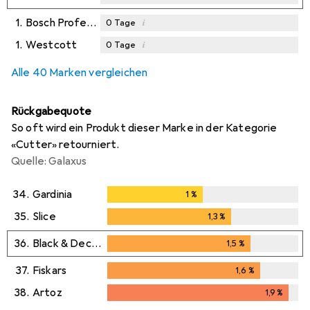
1.
Bosch Professional
i
0
Tage
1.
Westcott
i
0
Tage
Alle 40 Marken vergleichen
Rückgabequote
So oft wird ein Produkt dieser Marke in der Kategorie
«Cutter» retourniert.
Quelle: Galaxus
34.
Gardinia
1
%
1
%
35.
Slice
1,3
%
1,3
%
36.
Black & Decker
1,5
%
1,5
%
37.
Fiskars
1,6
%
1,6
%
38.
Artoz
1,9
%
1,9
%