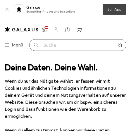
Galaxus
Zur App
Schneller finden und bestellen
Einstellungen
Kundenkonto
Vergleichslisten
Merklisten
Warenkorb
Navigation nach Kategorien
Menü
Suche
Basteln
Deine Daten. Deine Wahl.
Bastelhilfsmittel
Cutter
Black & Decker Messer
Wenn du nur das Nötigste wählst, erfassen wir mit
Cookies und ähnlichen Technologien Informationen zu
8 Bilder
deinem Gerät und deinem Nutzungsverhalten auf unserer
Black & Decker
Messer
Website. Diese brauchen wir, um dir bspw. ein sicheres
Login und Basisfunktionen wie den Warenkorb zu
Cutter
ermöglichen.
Marke
Bewertungen
Wenn du allem zustimmst, können wir diese Daten