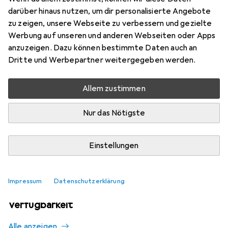
Mehr von Black & Decker
46
darüber hinaus nutzen, um dir personalisierte Angebote
zu zeigen, unsere Webseite zu verbessern und gezielte
Werbung auf unseren und anderen Webseiten oder Apps
Aktuell nicht lieferbar
anzuzeigen. Dazu können bestimmte Daten auch an
Dritte und Werbepartner weitergegeben werden.
Benachrichtigen, wenn lieferbar
Allem zustimmen
Vergleichen
Merken
Nur das Nötigste
i
Kostenloser Versand ab 30,–
Einstellungen
Impressum
Datenschutzerklärung
Ähnliche Produkte mit besserer
Verfügbarkeit
Alle anzeigen