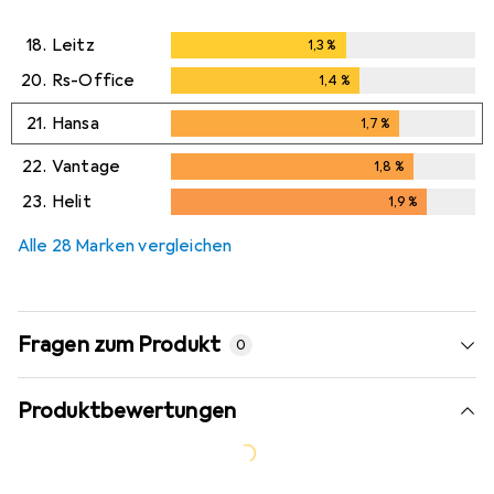
18.
Leitz
1,3
%
1,3
%
20.
Rs-Office
1,4
%
1,4
%
21.
Hansa
1,7
%
1,7
%
22.
Vantage
1,8
%
1,8
%
23.
Helit
1,9
%
1,9
%
Alle 28 Marken vergleichen
Fragen zum Produkt
0
Produktbewertungen