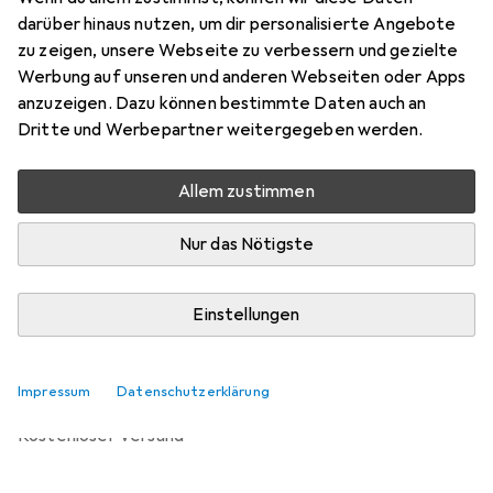
Preis in EUR inkl. MwSt.
darüber hinaus nutzen, um dir personalisierte Angebote
zu zeigen, unsere Webseite zu verbessern und gezielte
Bewertungen
Werbung auf unseren und anderen Webseiten oder Apps
8
anzuzeigen. Dazu können bestimmte Daten auch an
Dritte und Werbepartner weitergegeben werden.
Zwischen Fr, 14.8. und Do, 20.8. geliefert
Allem zustimmen
Mehr als 10 Stück an Lager beim Lieferanten
Benachrichtigen, wenn schneller verfügbar
Nur das Nötigste
Einstellungen
In den Warenkorb
Vergleichen
Merken
Impressum
Datenschutzerklärung
kostenloser Versand