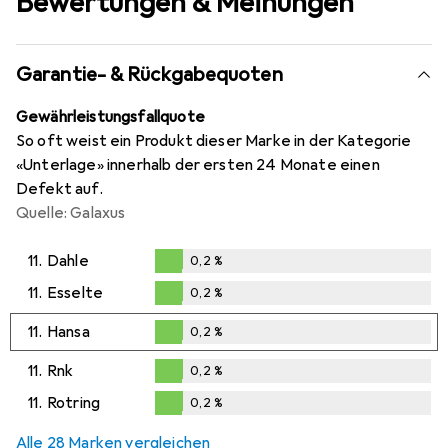
Bewertungen & Meinungen
Garantie- & Rückgabequoten
Gewährleistungsfallquote
So oft weist ein Produkt dieser Marke in der Kategorie
«Unterlage» innerhalb der ersten 24 Monate einen
Defekt auf.
Quelle: Galaxus
11.
Dahle
0,2
%
0,2
%
11.
Esselte
0,2
%
0,2
%
11.
Hansa
0,2
%
0,2
%
11.
Rnk
0,2
%
0,2
%
11.
Rotring
0,2
%
0,2
%
Alle 28 Marken vergleichen