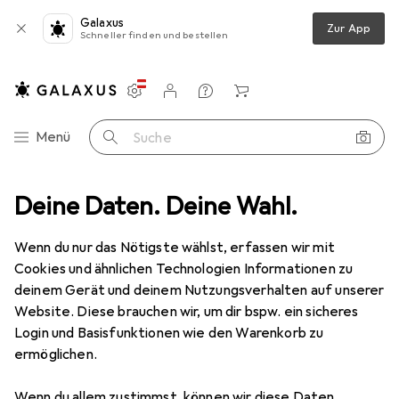
Galaxus
Zur App
Schneller finden und bestellen
Einstellungen
Kundenkonto
Vergleichslisten
Merklisten
Warenkorb
Navigation nach Kategorien
Menü
Suche
Basteln
Deine Daten. Deine Wahl.
Bastelhilfsmittel
Unterlage
Hansa Schneidematte
Wenn du nur das Nötigste wählst, erfassen wir mit
Cookies und ähnlichen Technologien Informationen zu
4 Bilder
deinem Gerät und deinem Nutzungsverhalten auf unserer
Website. Diese brauchen wir, um dir bspw. ein sicheres
EUR
40,23
Login und Basisfunktionen wie den Warenkorb zu
Hansa
Schneidematte
ermöglichen.
90 x 60 cm
Wenn du allem zustimmst, können wir diese Daten