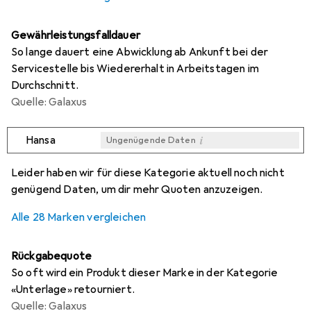
Gewährleistungsfalldauer
So lange dauert eine Abwicklung ab Ankunft bei der
Servicestelle bis Wiedererhalt in Arbeitstagen im
Durchschnitt.
Quelle: Galaxus
i
Hansa
Ungenügende Daten
i
i
i
i
Ungenügende Daten
Ungenügende Daten
Ungenügende Daten
Ungenügende Daten
Leider haben wir für diese Kategorie aktuell noch nicht
genügend Daten, um dir mehr Quoten anzuzeigen.
Alle 28 Marken vergleichen
Rückgabequote
So oft wird ein Produkt dieser Marke in der Kategorie
«Unterlage» retourniert.
Quelle: Galaxus